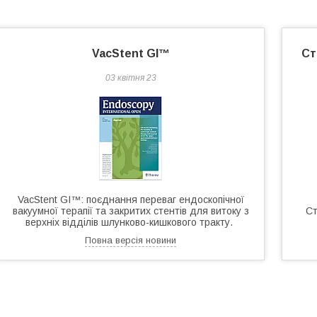
VacStent GI™
Ст
03 квітня 23
VacStent GI™: поєднання переваг ендоскопічної
вакуумної терапії та закритих стентів для витоку з
Ст
верхніх відділів шлунково-кишкового тракту.
Повна версія новини