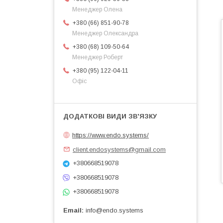
Менеджер Олена
+380 (66) 851-90-78
Менеджер Олександра
+380 (68) 109-50-64
Менеджер Роберт
+380 (95) 122-04-11
Офіс
https://www.endo.systems/
client.endosystems@gmail.com
+380668519078
+380668519078
+380668519078
Email
info@endo.systems