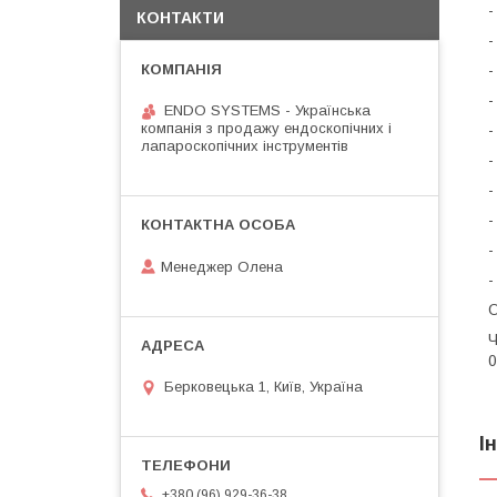
КОНТАКТИ
-
-
-
ENDO SYSTEMS - Українська
компанія з продажу ендоскопічних і
-
лапароскопічних інструментів
-
-
-
-
Менеджер Олена
-
О
Ч
0
Берковецька 1, Київ, Україна
І
+380 (96) 929-36-38