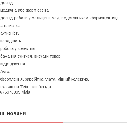
-
досвід
 медична або фарм освіта
 досвід роботи у медицині, медпредставником, фармацевтиці;
 англійська
 активність
 порядність
 робота у колективі
 бажання вчитися, вивчати товар
 відрядження
 Авто.
формлення, заробітна плата, міцний колектив.
екаємо на Тебе, співбесіда:
676970399 Лілія
нші новини