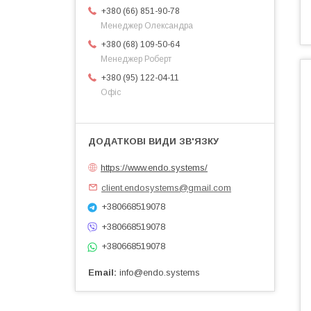
+380 (66) 851-90-78
Менеджер Олександра
+380 (68) 109-50-64
Менеджер Роберт
+380 (95) 122-04-11
Офіс
https://www.endo.systems/
client.endosystems@gmail.com
+380668519078
+380668519078
+380668519078
Email
info@endo.systems