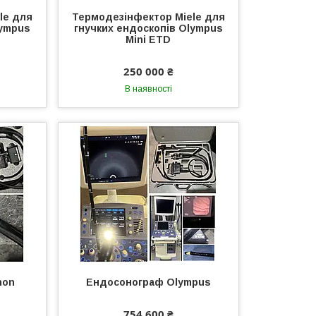
le для
Термодезінфектор Miele для
lympus
гнучких ендоскопів Olympus
Mini ETD
250 000 ₴
В наявності
non
Ендосонограф Olympus
754 600 ₴