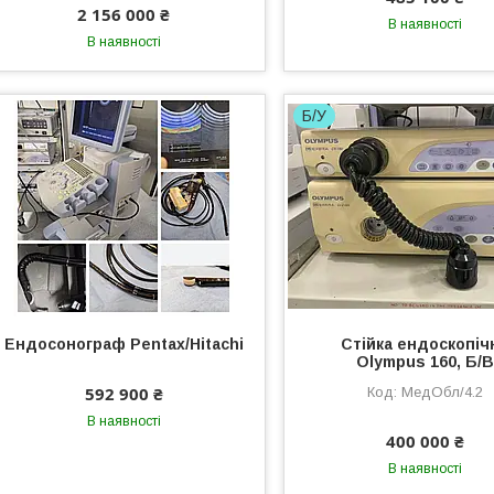
2 156 000 ₴
В наявності
В наявності
Б/У
Ендосонограф Pentax/Hitachi
Стійка ендоскопіч
Olympus 160, Б/В
592 900 ₴
МедОбл/4.2
В наявності
400 000 ₴
В наявності