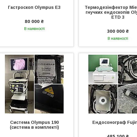
Гастроскоп Olympus E3
Термодезінфектор Mie
гнучких ендоскопів O
ETD 3
80 000 ₴
В наявності
300 000 ₴
В наявності
Система Olympus 190
Ендосонограф Fuji
(система в комплекті)
485 100 ₴