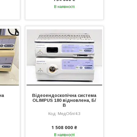
В наявності
на
Відеоендоскопічна система
OLIMPUS 180 відновлена, Б/
В
МедОбл/4.3
1 508 000 ₴
В наявності