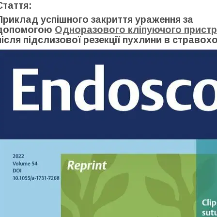
Стаття:
Приклад успішного закриття ураження за
допомогою
Одноразового
кліпуючого
прист
після підслизової резекції пухлини в стравохо