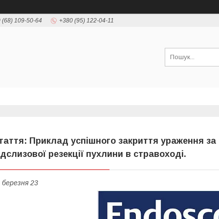
 (68) 109-50-64
+380 (95) 122-04-11
таття: Приклад успішного закриття ураження 
ідслизової резекції пухлини в стравоході.
 березня 23