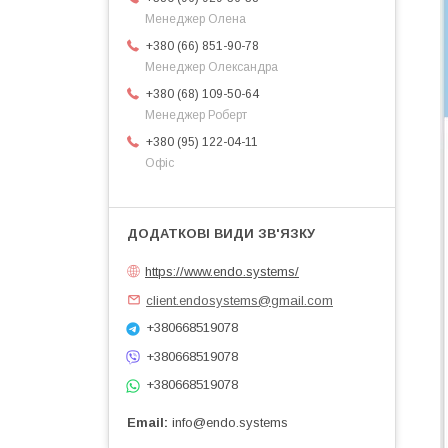
Менеджер Олена
+380 (66) 851-90-78
Менеджер Олександра
+380 (68) 109-50-64
Менеджер Роберт
+380 (95) 122-04-11
Офіс
https://www.endo.systems/
client.endosystems@gmail.com
+380668519078
+380668519078
+380668519078
Email
info@endo.systems