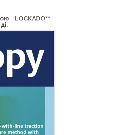
рою
LOCKADO™
ді.