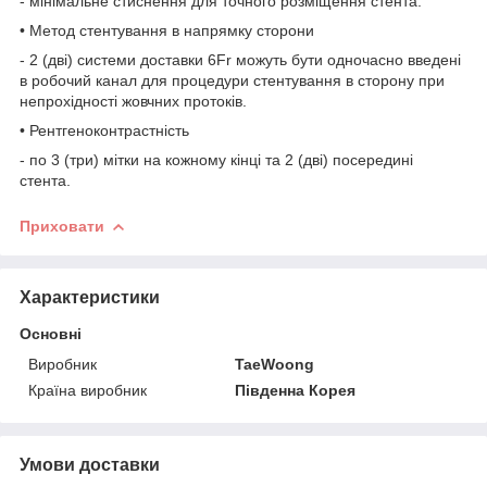
- мінімальне стиснення для точного розміщення стента.
• Метод стентування в напрямку сторони
- 2 (дві) системи доставки 6Fr можуть бути одночасно введені
в робочий канал для процедури стентування в сторону при
непрохідності жовчних протоків.
• Рентгеноконтрастність
- по 3 (три) мітки на кожному кінці та 2 (дві) посередині
стента.
Приховати
Характеристики
Основні
Виробник
TaeWoong
Країна виробник
Південна Корея
Умови доставки