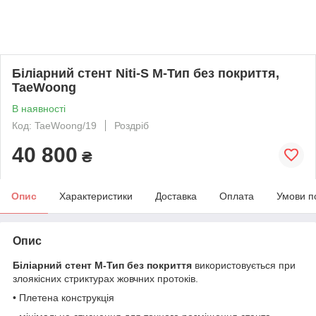
Біліарний стент Niti-S М-Тип без покриття,
TaeWoong
В наявності
Код: TaeWoong/19
Роздріб
40 800
₴
Опис
Характеристики
Доставка
Оплата
Умови п
Опис
Біліарний стент М-Тип без покриття
використовується при
злоякісних стриктурах жовчних протоків.
• Плетена конструкція