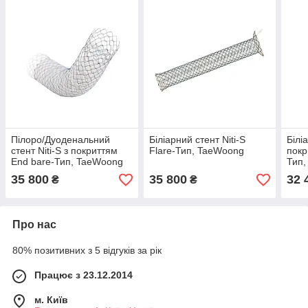
Пілоро/Дуоденальний
Біліарний стент Niti-S
Білі
стент Niti-S з покриттям
Flare-Тип, TaeWoong
покр
End bare-Тип, TaeWoong
Тип
35 800
35 800
32 
₴
₴
Про нас
80% позитивних з 5 відгуків за рік
Працює з 23.12.2014
м. Київ