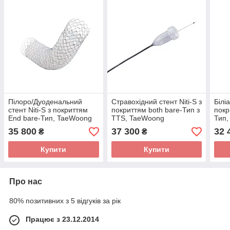
Пілоро/Дуоденальний
Стравохідний стент Niti-S з
Білі
стент Niti-S з покриттям
покриттям both bare-Тип з
покр
End bare-Тип, TaeWoong
TTS, TaeWoong
Тип
35 800
37 300
32 
₴
₴
Купити
Купити
Про нас
80% позитивних з 5 відгуків за рік
Працює з 23.12.2014