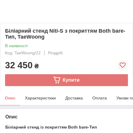
Біліарний стенд Niti-S з покриттям Both bare-
Тип, TaeWoong
В наявності
Код: TaeWoong/22
Роздріб
32 450
₴
Купити
Опис
Характеристики
Доставка
Оплата
Умови п
Опис
Біліарний стенд із покриттям Both bare-Тип