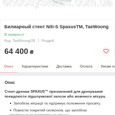
Билиарный стент Niti-S SpaxusТМ, TaeWoong
В наявності
Код: TaeWoong/28
Роздріб
64 400
₴
Опис
Характеристики
Доставка
Оплата
Умови п
Опис
Стент-дренаж SPAXUS™ призначений для дренування
псевдокісти підшлункової залози або жовчного міхура.
Запобігає міграції та підтримує положення просвіту.
Повністю покритий силіконом, що запобігає
протіканню та розростанню тканин.