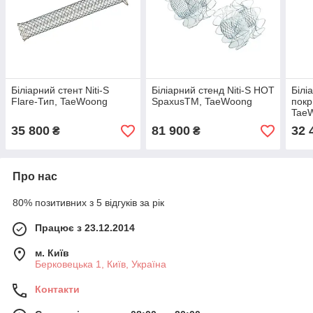
Біліарний стент Niti-S
Біліарний стенд Niti-S HOT
Білі
Flare-Тип, TaeWoong
SpaxusTM, TaeWoong
покр
Tae
35 800
81 900
32 
₴
₴
Про нас
80% позитивних з 5 відгуків за рік
Працює з 23.12.2014
м. Київ
Берковецька 1, Київ, Україна
Контакти