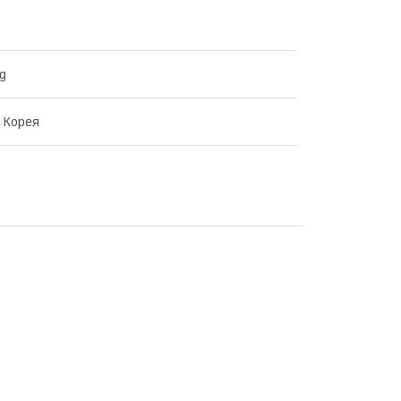
g
 Корея