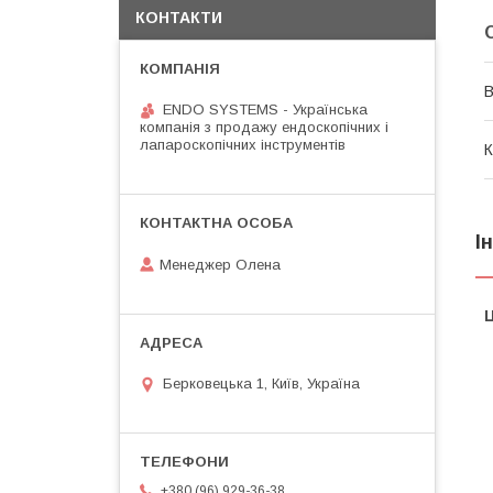
КОНТАКТИ
В
ENDO SYSTEMS - Українська
компанія з продажу ендоскопічних і
лапароскопічних інструментів
К
І
Менеджер Олена
Ц
Берковецька 1, Київ, Україна
+380 (96) 929-36-38