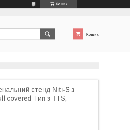
Кошик
Кошик
нальний стенд Niti-S з
ll covered-Тип з TTS,