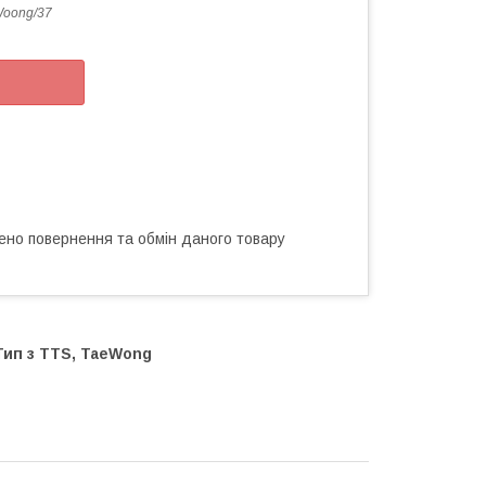
oong/37
ено повернення та обмін даного товару
Тип з TTS, TaeWong