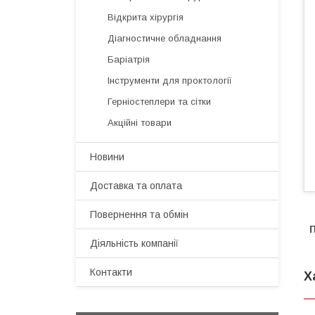
Відкрита хірургія
Діагностичне обладнання
Баріатрія
Інструменти для проктології
Герніостеплери та сітки
Акційні товари
Новини
Доставка та оплата
Повернення та обмін
П
Діяльність компанії
Контакти
Х