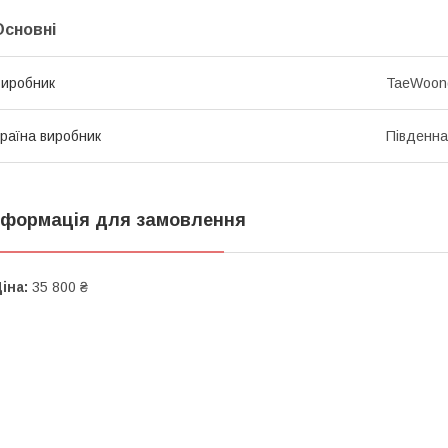
Основні
иробник
TaeWoon
раїна виробник
Південна
нформація для замовлення
іна:
35 800 ₴