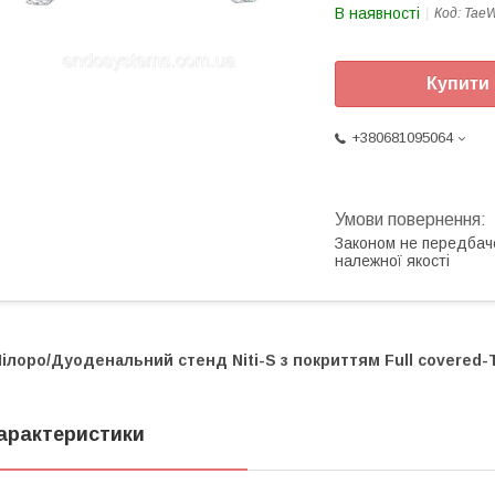
В наявності
Код:
TaeW
Купити
+380681095064
Законом не передбач
належної якості
ілоро/Дуоденальний стенд Niti-S з покриттям Full covered-
арактеристики