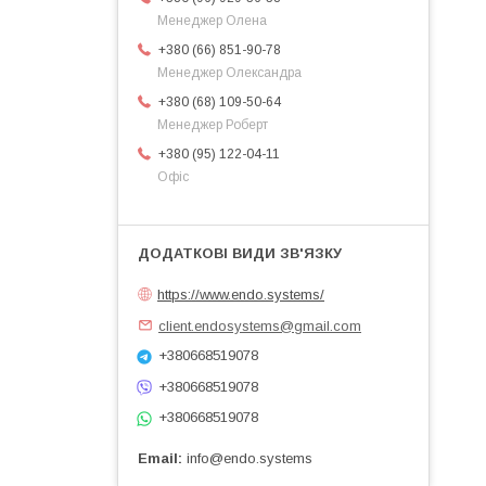
Менеджер Олена
+380 (66) 851-90-78
Менеджер Олександра
+380 (68) 109-50-64
Менеджер Роберт
+380 (95) 122-04-11
Офіс
https://www.endo.systems/
client.endosystems@gmail.com
+380668519078
+380668519078
+380668519078
Email
info@endo.systems