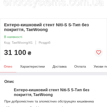
Ентеро-кишковий стент Niti-S S-Tип без
покриття, TaeWoong
В наявності
Код: TaeWoong/41
Роздріб
31 100
₴
Опис
Характеристики
Доставка
Оплата
Умови п
Опис
Ентеро-кишковий стент Niti-S S-Tип без
покриття, TaeWoong
При доброякістних та злоякістних обструкціях кишківника