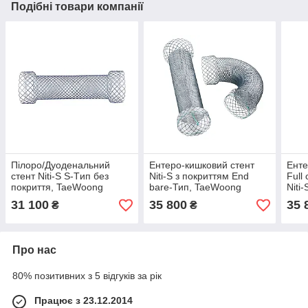
Подібні товари компанії
Пілоро/Дуоденальний
Ентеро-кишковий стент
Енте
стент Niti-S S-Tип без
Niti-S з покриттям End
Full
покриття, TaeWoong
bare-Тип, TaeWoong
Niti
Tae
31 100
35 800
35 
₴
₴
Про нас
80% позитивних з 5 відгуків за рік
Працює з 23.12.2014