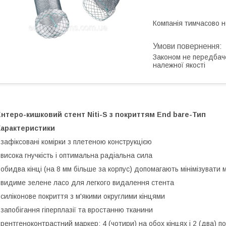
Компанія тимчасово 
Законом не передбач
належної якості
нтеро-кишковий стент Niti-S з покриттям End bare-Тип
Характеристики
 зафіксовані комірки з плетеною конструкцією
 висока гнучкість і оптимальна радіальна сила
 обидва кінці (на 8 мм більше за корпус) допомагають мінімізувати 
 видиме зелене ласо для легкого видалення стента
 силіконове покриття з м'якими округлими кінцями
 запобігання гіперплазії та вростанню тканини
 рентгеноконтрастний маркер: 4 (чотири) на обох кінцях і 2 (два) 