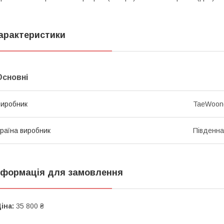
арактеристики
Основні
иробник
TaeWoon
раїна виробник
Південна
нформація для замовлення
іна:
35 800 ₴