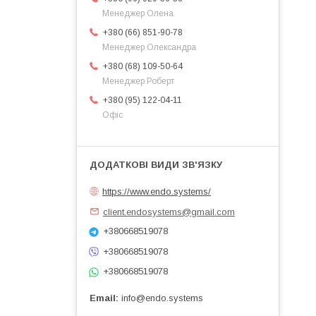
Менеджер Олена
+380 (66) 851-90-78
Менеджер Олександра
+380 (68) 109-50-64
Менеджер Роберт
+380 (95) 122-04-11
Офіс
https://www.endo.systems/
client.endosystems@gmail.com
+380668519078
+380668519078
+380668519078
Email
info@endo.systems