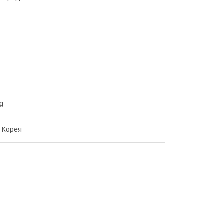
g
 Корея