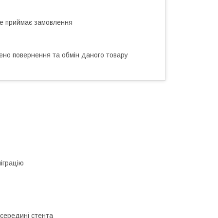
не приймає замовлення
ено повернення та обмін даного товару
міграцію
посередині стента