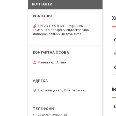
КОНТАКТИ
Х
ENDO SYSTEMS - Українська
компанія з продажу ендоскопічних і
лапароскопічних інструментів
В
Менеджер Олена
К
І
Берковецька 1, Київ, Україна
Ц
+380 (96) 929-36-38