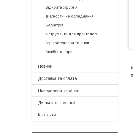
Відкрита хірургія
Діагностичне обладнання
Баріатрія
Інструменти для проктології
Герніостеплери та сітки
Акційні товари
Новини
Е
Доставка та оплата
-
Повернення та обмін
-
-
Діяльність компанії
-
Контакти
-
-
-