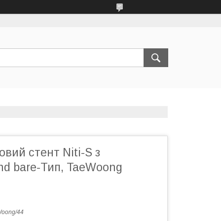
вий стент Niti-S з
nd bare-Тип, TaeWoong
oong/44