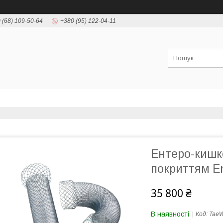
 (68) 109-50-64
+380 (95) 122-04-11
Ентеро-кишко
покриттям E
35 800 ₴
В наявності
Код:
TaeW