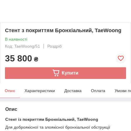
Стент з покриттям Бронхіальний, TaeWoong
В наявності
Код: TaeWoong/51
Роздріб
35 800
₴
Купити
Опис
Характеристики
Доставка
Оплата
Умови п
Опис
Стент із покриттям Бронхіальний, TaeWoong
Для доброякісної та злоякісної бронхіальної обструкції