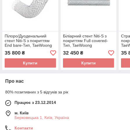
Пілоро/Дуоденальний
Біліарний стент Niti-S з
Стра
стент Niti-S з покриттям
покриттям Full covered-
покр
End bare-Тип, TaeWoong
Тип, TaeWoong
Tae
35 800
32 450
35 
₴
₴
Купити
Купити
Про нас
80% позитивних з 5 відгуків за рік
Працює з 23.12.2014
м. Київ
Берковецька 1, Київ, Україна
Контакти