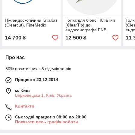
Ніж ендоскопічний КліаКат
Голка для біопсії КліаТип
Голк
(Clearcut), FineMedix
(ClearTip) до
(Cle
ендосонографа FNB,
ендо
FineMedix
Fine
14 700
12 500
11 
₴
₴
Про нас
80% позитивних з 5 відгуків за рік
Працює з 23.12.2014
м. Київ
Берковецька 1, Київ, Україна
Контакти
Сьогодні працює з 08:00 до 20:00
Показати весь графік роботи