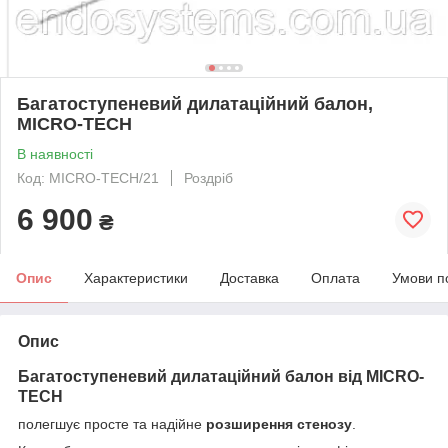
Багатоступеневий дилатаційний балон,
MICRO-TECH
В наявності
Код: MICRO-TECH/21
Роздріб
6 900
₴
Опис
Характеристики
Доставка
Оплата
Умови п
Опис
Багатоступеневий дилатаційний балон від MICRO-
TECH
полегшує просте та надійне
розширення стенозу
.