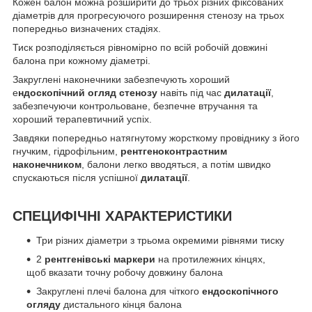
Кожен балон можна розширити до трьох різних фіксованих
діаметрів для прогресуючого розширення стенозу на трьох
попередньо визначених стадіях.
Тиск розподіляється рівномірно по всій робочій довжині
балона при кожному діаметрі.
Закруглені наконечники забезпечують хороший
е
ндоскопічний огляд стенозу
навіть під час
дилатації
,
забезпечуючи контрольоване, безпечне втручання та
хороший терапевтичний успіх.
Завдяки попередньо натягнутому жорсткому провіднику з його
гнучким, гідрофільним,
рентгеноконтрастним
наконечником
, балони легко вводяться, а потім швидко
спускаються після успішної
дилатації
.
СПЕЦИФІЧНІ ХАРАКТЕРИСТИКИ
Три різних діаметри з трьома окремими рівнями тиску
2
рентгенівські маркери
на протилежних кінцях,
щоб вказати точну робочу довжину балона
Закруглені плечі балона для чіткого
ендоскопічного
огляду
дистального кінця балона