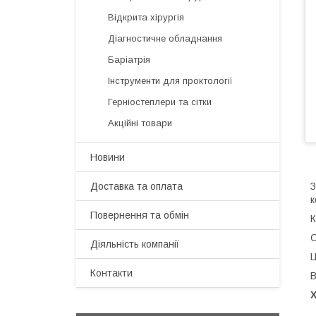
Відкрита хірургія
Діагностичне обладнання
Баріатрія
Інструменти для проктології
Герніостеплери та сітки
Акційні товари
Новини
Доставка та оплата
З
Повернення та обмін
К
С
Діяльність компанії
Ц
Контакти
В