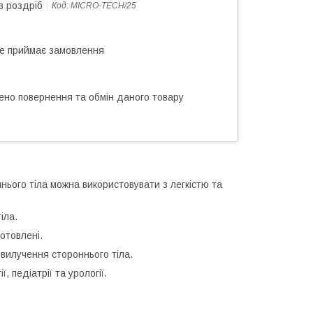
в роздріб
Код:
MICRO-TECH/25
не приймає замовлення
ено повернення та обмін даного товару
ннього тіла можна використовувати з легкістю та
тіла.
готовлені.
 вилучення стороннього тіла.
 педіатрії та урології.