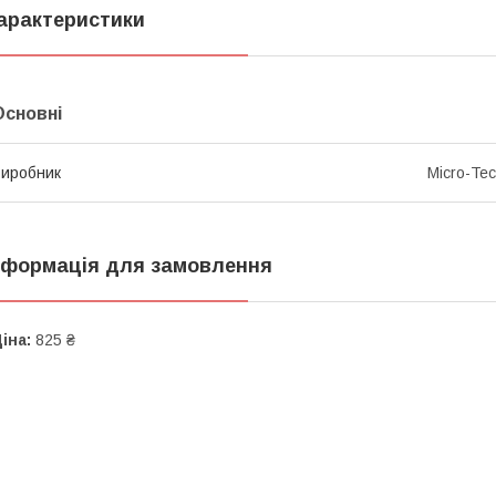
арактеристики
Основні
иробник
Micro-Te
нформація для замовлення
іна:
825 ₴