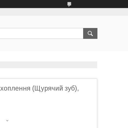
хоплення (Щурячий зуб),
H