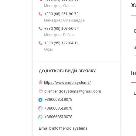
Х
Менеджер Олена
+380 (66) 851-90-78
Менеджер Олександра
+380 (68) 109-50-64
Менеджер Роберт
+380 (95) 122-04-11
В
Офіс
І
https://www.endo.systems/
client.endosystems@gmail.com
Ц
+380668519078
+380668519078
+380668519078
Email
info@endo.systems