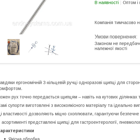
В наявності
Оптом і 
Компанія тимчасово 
Законом не передбач
належної якості
авдяки ергономічній 3-кільцевій ручці одноразові щипці для сторо
комфортом.
ожен рух точно передається щипцям – навіть на кутових ділянках 
амі супорти виготовлені з високоякісного матеріалу та ідеально ви
і властивості дозволяють міцно схоплювати, гарантуючи безпечне
 асортименті представлені щипці для гастроентерології, пневмології,
Характеристики
Якісна обробка