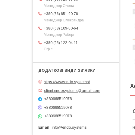
Менеджер Олена
+380 (66) 851-90-78
Менеджер Олександра
+380 (68) 109-50-64
Менеджер Роберт
+380 (95) 122-04-11
Офіс
https://www.endo.systems/
Х
client.endosystems@gmail.com
+380668519078
+380668519078
+380668519078
Email
info@endo.systems
В