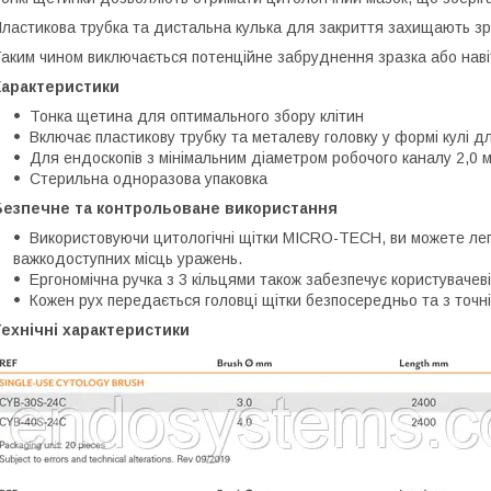
ластикова трубка та дистальна кулька для закриття захищають зра
аким чином виключається потенційне забруднення зразка або навіт
Характеристики
Тонка щетина для оптимального збору клітин
Включає пластикову трубку та металеву головку у формі кулі д
Для ендоскопів з мінімальним діаметром робочого каналу 2,0 
Стерильна одноразова упаковка
Безпечне та контрольоване використання
Використовуючи цитологічні щітки MICRO-TECH, ви можете лег
важкодоступних місць уражень.
Ергономічна ручка з 3 кільцями також забезпечує користувачеві
Кожен рух передається головці щітки безпосередньо та з точн
ехнічні характеристики