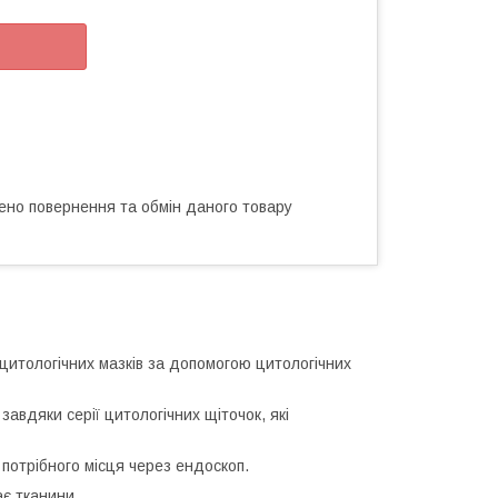
ено повернення та обмін даного товару
 цитологічних мазків за допомогою цитологічних
вдяки серії цитологічних щіточок, які
потрібного місця через ендоскоп.
ає тканини.