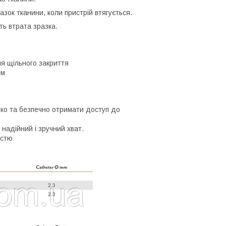
зок тканини, коли пристрій втягується.
ь втрата зразка.
ля щільного закриття
мм
ко та безпечно отримати доступ до
 надійний і зручний хват.
істю