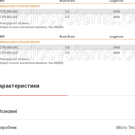
арактеристики
Основні
иробник
Micro-Te