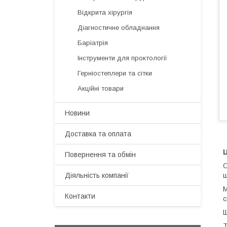
Відкрита хірургія
Діагностичне обладнання
Баріатрія
Інструменти для проктології
Герніостеплери та сітки
Акційні товари
Новини
Доставка та оплата
Повернення та обмін
О
Діяльність компанії
щ
M
Контакти
с
Щ
Т