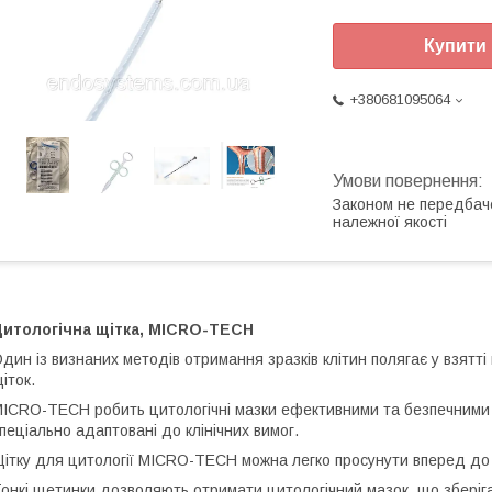
Купити
+380681095064
Законом не передбач
належної якості
Цитологічна щітка, MICRO-TECH
дин із визнаних методів отримання зразків клітин полягає у взятті
іток.
ICRO-TECH робить цитологічні мазки ефективними та безпечними за
пеціально адаптовані до клінічних вимог.
ітку для цитології MICRO-TECH можна легко просунути вперед до 
онкі щетинки дозволяють отримати цитологічний мазок, що зберіг