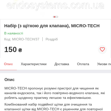
Набір (з щіткою для клапана), MICRO-TECH
В наявності
Код: MICRO-TECH/37
Роздріб
150
₴
Опис
Характеристики
Доставка
Оплата
Умови п
Опис
MICRO-TECH пропонує розумні пристрої для чищення як
каналів ендоскопа, так і його повітряно-водяного клапана, які
роблять щоденну практику легшою та ефективнішою.
Комбінований набір подвійної щітки для очищення та
клапанної щітки від MICRO-TECH є рішенням для повторної