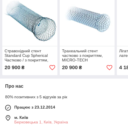
Стравохідний стент
Трахеальний стент
Ліга
Standard Cup Spherical
частково з покриттям,
лат
Частково / з покриттям,
MICRO-TECH
MICRO-TECH
20 900
20 900
4 1
₴
₴
Про нас
80% позитивних з 5 відгуків за рік
Працює з 23.12.2014
м. Київ
Берковецька 1, Київ, Україна