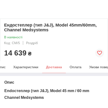
Eндостеплер (тип J&J), Model 45mm/60mm,
Channel Medsystems
В наявності
Код: CM/5
Роздріб
14 639
₴
пис
Характеристики
Доставка
Оплата
Умови пове
Опис
Endостеплер (тип J&J), Model 45 mm / 60 mm
Channel Medsystems