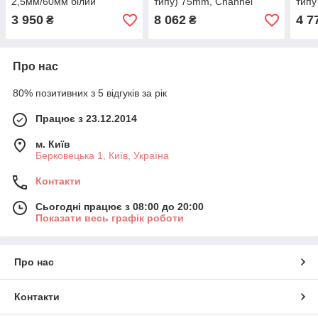
2,5мм/60мм білий
типу) 75mm, Channel
тип
Medsystems
/ 60
3 950
8 062
4 7
₴
₴
Med
Про нас
80% позитивних з 5 відгуків за рік
Працює з 23.12.2014
м. Київ
Берковецька 1, Київ, Україна
Контакти
Сьогодні працює з 08:00 до 20:00
Показати весь графік роботи
Про нас
Контакти