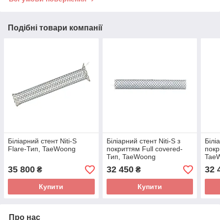
Подібні товари компанії
Біліарний стент Niti-S
Біліарний стент Niti-S з
Білі
Flare-Тип, TaeWoong
покриттям Full covered-
покр
Тип, TaeWoong
Tae
35 800
32 450
32 
₴
₴
Купити
Купити
Про нас