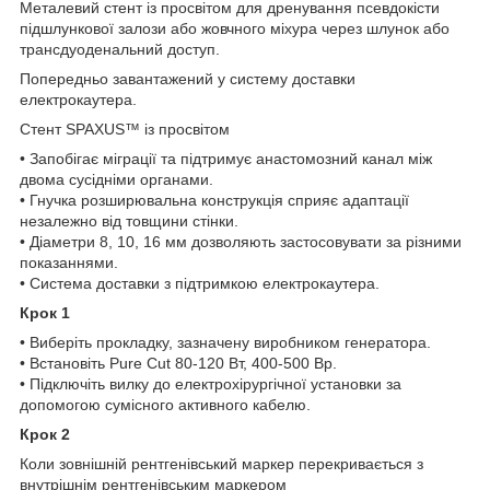
Металевий стент із просвітом для дренування псевдокісти
підшлункової залози або жовчного міхура через шлунок або
трансдуоденальний доступ.
Попередньо завантажений у систему доставки
електрокаутера.
Стент SPAXUS™ із просвітом
• Запобігає міграції та підтримує анастомозний канал між
двома сусідніми органами.
• Гнучка розширювальна конструкція сприяє адаптації
незалежно від товщини стінки.
• Діаметри 8, 10, 16 мм дозволяють застосовувати за різними
показаннями.
• Система доставки з підтримкою електрокаутера.
Крок 1
• Виберіть прокладку, зазначену виробником генератора.
• Встановіть Pure Cut 80-120 Вт, 400-500 Вр.
• Підключіть вилку до електрохірургічної установки за
допомогою сумісного активного кабелю.
Крок 2
Коли зовнішній рентгенівський маркер перекривається з
внутрішнім рентгенівським маркером