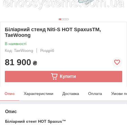
Біліарний стенд Niti-S HOT SpaxusTM,
TaeWoong
В наявності
Код: TaeWoong
Роздріб
81 900
₴
Купити
Опис
Характеристики
Доставка
Оплата
Умови п
Опис
Біліарний стент HOT Spaxus™