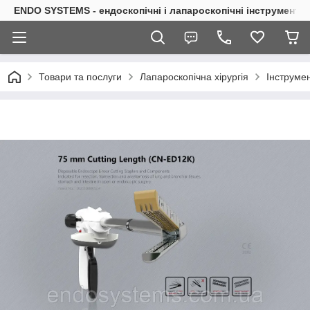
ENDO SYSTEMS - ендоскопічні і лапароскопічні інструменти
Товари та послуги
Лапароскопічна хірургія
Інструмен