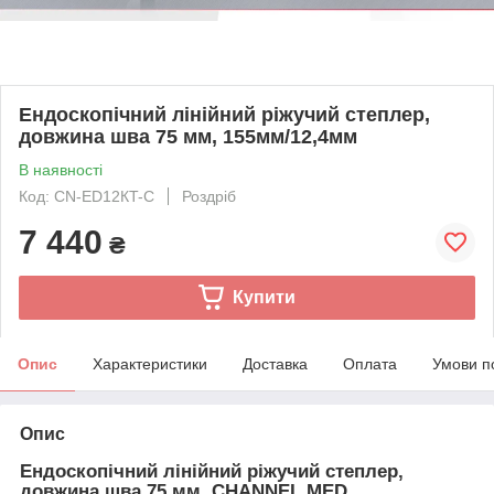
Ендоскопічний лінійний ріжучий степлер,
довжина шва 75 мм, 155мм/12,4мм
В наявності
Код: CN-ED12КT-C
Роздріб
7 440
₴
Купити
Опис
Характеристики
Доставка
Оплата
Умови п
Опис
Ендоскопічний лінійний ріжучий степлер
,
довжина шва 75 мм, CHANNEL MED