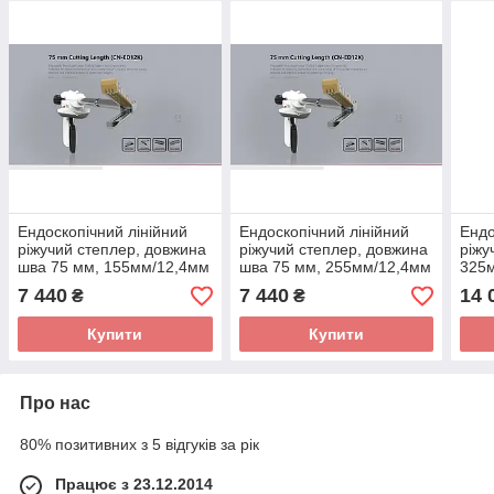
Ендоскопічний лінійний
Ендоскопічний лінійний
Ендо
ріжучий степлер, довжина
ріжучий степлер, довжина
ріжу
шва 75 мм, 155мм/12,4мм
шва 75 мм, 255мм/12,4мм
325
7 440
7 440
14 
₴
₴
Купити
Купити
Про нас
80% позитивних з 5 відгуків за рік
Працює з 23.12.2014