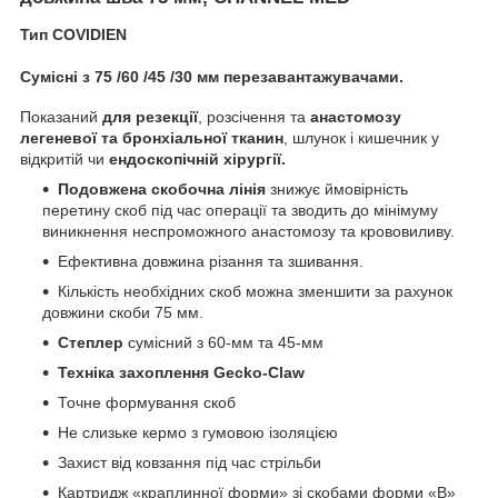
Тип COVIDIEN
Сумісні з 75 /60 /45 /30 мм перезавантажувачами.
Показаний
для резекції
, розсічення та
анастомозу
легеневої та бронхіальної тканин
, шлунок і кишечник у
відкритій чи
ендоскопічній хірургії.
Подовжена скобочна лінія
знижує ймовірність
перетину скоб під час операції та зводить до мінімуму
виникнення неспроможного анастомозу та крововиливу.
Ефективна довжина різання та зшивання.
Кількість необхідних скоб можна зменшити за рахунок
довжини скоби 75 мм.
Степлер
сумісний з 60-мм та 45-мм
Техніка захоплення Gecko-Claw
Точне формування скоб
Не слизьке кермо з гумовою ізоляцією
Захист від ковзання під час стрільби
Картридж «краплинної форми» зі скобами форми «В»