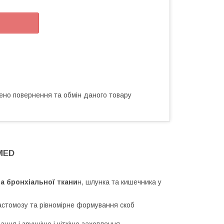
ено повернення та обмін даного товару
 MED
а бронхіальної ткани
н, шлунка та кишечника у
астомозу та рівномірне формування скоб