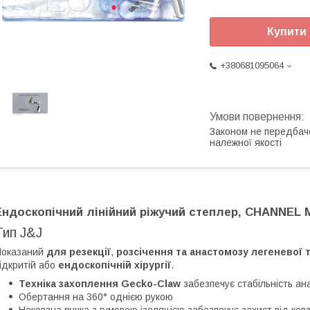
Купити
+380681095064
Законом не передбач
належної якості
Ендоскопічний лінійний ріжучий степлер, CHANNEL
Тип J&J
Показаний
для резекції
,
розсічення та анастомозу легеневої т
ідкритій або
ендоскопічній хірургії
.
Техніка захоплення Gecko-Claw
забезпечує стабільність ан
Обертання на 360° однією рукою