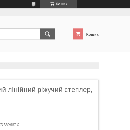
Кошик
Кошик
й лінійний ріжучий степлер,
ED12D60T-C