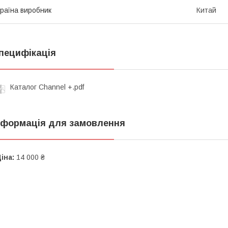
раїна виробник
Китай
пецифікація
Каталог Channеl +.pdf
нформація для замовлення
іна:
14 000 ₴