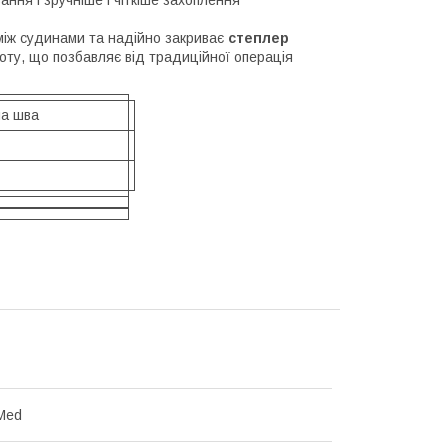
ання і зручніше і чіткіше захоплення
між судинами та надійно закриває
степлер
оту, що позбавляє від традиційної операція
а шва
Med