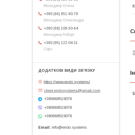
К
Менеджер Олена
+380 (66) 851-90-78
Менеджер Олександра
+380 (68) 109-50-64
С
Менеджер Роберт
+380 (95) 122-04-11
Офіс
І
https://www.endo.systems/
client.endosystems@gmail.com
Ц
+380668519078
+380668519078
+380668519078
Email
info@endo.systems