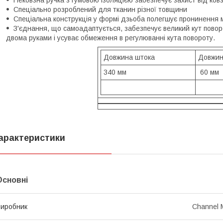
Нековзна ручка з гумовою ізоляцією забезпечує захист від ковз
Спеціально розроблений для тканин різної товщини
Спеціальна конструкція у формі дзьоба полегшує пронинення 
З'єднання, що самоадаптується, забезпечує великий кут повор
двома руками і усуває обмеження в регулюванні кута повороту.
Довжина штока
Довжин
340 мм
60 мм
арактеристики
Основні
иробник
Channel 