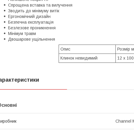
Спрощена вставка та вилучення
Зводить до мінімуму витік
Ергономічний дизайн
Безпечна експлуатація
Безлезове проникнення
Мінімум травм
Двошарове ущільнення
Опис
Розмір 
Клинок невидимий
12 х 100
арактеристики
Основні
иробник
Channel 