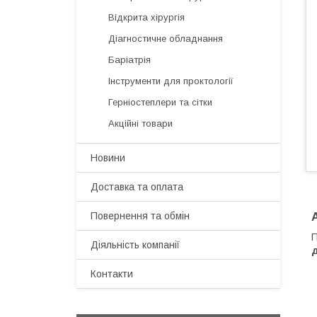
Відкрита хірургія
Діагностичне обладнання
Баріатрія
Інструменти для проктології
Герніостеплери та сітки
Акційні товари
Новини
Доставка та оплата
Повернення та обмін
П
Діяльність компанії
д
Контакти