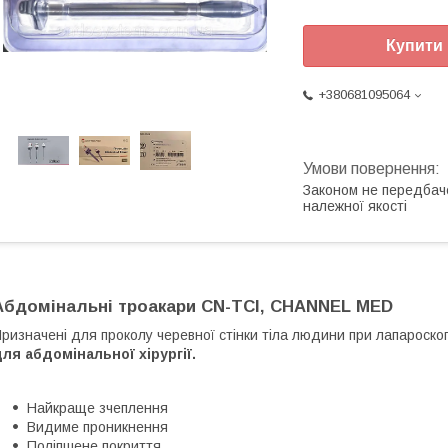
Купити
+380681095064
Законом не передбач
належної якості
Абдомінальні троакари CN-TCI, CHANNEL MED
ризначені для проколу черевної стінки тіла людини при лапароскоп
ля абдомінальної хірургії.
Найкраще зчеплення
Видиме проникнення
Поліпшене покриття