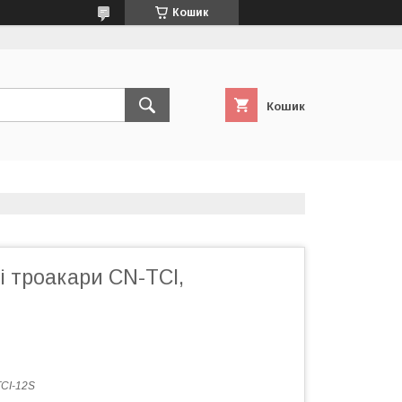
Кошик
Кошик
 троакари CN-TCI,
CI-12S