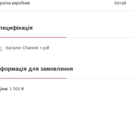
раїна виробник
Китай
пецифікація
Каталог Channеl +.pdf
нформація для замовлення
іна:
1 500 ₴