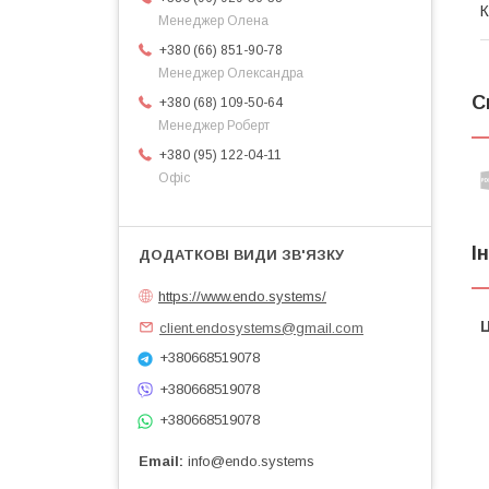
К
Менеджер Олена
+380 (66) 851-90-78
Менеджер Олександра
С
+380 (68) 109-50-64
Менеджер Роберт
+380 (95) 122-04-11
Офіс
І
https://www.endo.systems/
Ц
client.endosystems@gmail.com
+380668519078
+380668519078
+380668519078
Email
info@endo.systems