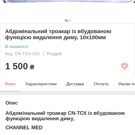
Абдомінальний троакар із вбудованою
функцією видалення диму, 10х100мм
В наявності
Код: CN-TCII-10S
Роздріб
1 500
₴
Опис
Характеристики
Доставка
Оплата
Умови п
Опис
Абдомінальний троакар CN-TCII із вбудованою
функцією видалення диму,
CHANNEL MED