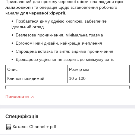
Призначений для проколу черевної стінки тіла людини
при
лапароскопії
та операція щодо встановлення робочого
каналу
для черевної хірургії
.
Позбавтеся диму однією кнопкою, забезпечте
ідеальний огляд
Безлезове проникнення, мінімальна травма
Ергономічний дизайн, найкраще зчеплення
Спрощена вставка та витяг, видиме проникнення
Двошарове ущільнення зводить до мінімуму витік
Опис
Розмір мм
Клинок невидимий
10 х 100
Приховати
Специфікація
Каталог Channеl +.pdf