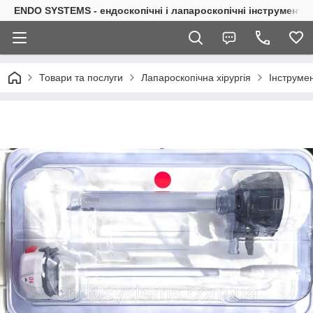
ENDO SYSTEMS - ендоскопічні і лапароскопічні інструменти
Товари та послуги
Лапароскопічна хірургія
Інструмен