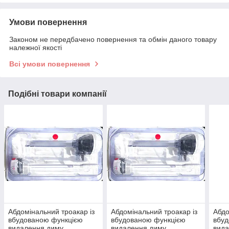
Умови повернення
Законом не передбачено повернення та обмін даного товару
належної якості
Всі умови повернення
Подібні товари компанії
Абдомінальний троакар із
Абдомінальний троакар із
Абдо
вбудованою функцією
вбудованою функцією
вбуд
видалення диму,
видалення диму,
вида