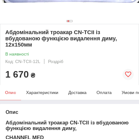
Абдомінальний троакар CN-TCII із
вбудованою функцією видалення диму,
12х150мм
В наявності
Код: CN-TCII-12L
Роздріб
1 670
₴
Опис
Характеристики
Доставка
Оплата
Умови п
Опис
Абдомінальний троакар CN-TCII із вбудованою
функцією видалення диму,
CHANNEL MED