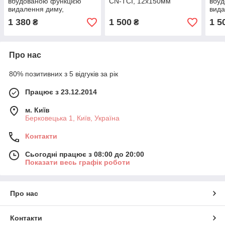
вбудованою функцією
CN-TCI, 12х150мм
вбуд
видалення диму,
вида
10х100мм без леза
10х
1 380
1 500
1 5
₴
₴
оптичний
Про нас
80% позитивних з 5 відгуків за рік
Працює з 23.12.2014
м. Київ
Берковецька 1, Київ, Україна
Контакти
Сьогодні працює з 08:00 до 20:00
Показати весь графік роботи
Про нас
Контакти