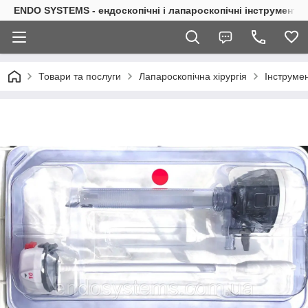
ENDO SYSTEMS - ендоскопічні і лапароскопічні інструменти
Товари та послуги
Лапароскопічна хірургія
Інструмен