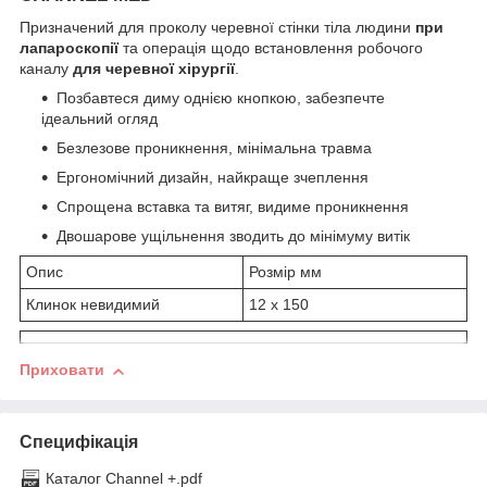
Призначений для проколу черевної стінки тіла людини
при
лапароскопії
та операція щодо встановлення робочого
каналу
для черевної хірургії
.
Позбавтеся диму однією кнопкою, забезпечте
ідеальний огляд
Безлезове проникнення, мінімальна травма
Ергономічний дизайн, найкраще зчеплення
Спрощена вставка та витяг, видиме проникнення
Двошарове ущільнення зводить до мінімуму витік
Опис
Розмір мм
Клинок невидимий
12 х 150
Приховати
Специфікація
Каталог Channеl +.pdf