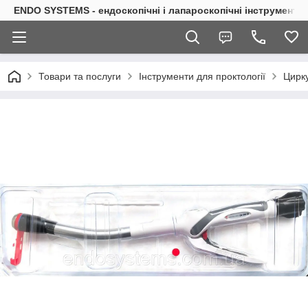
ENDO SYSTEMS - ендоскопічні і лапароскопічні інструменти
Товари та послуги
Інструменти для проктології
Цирк