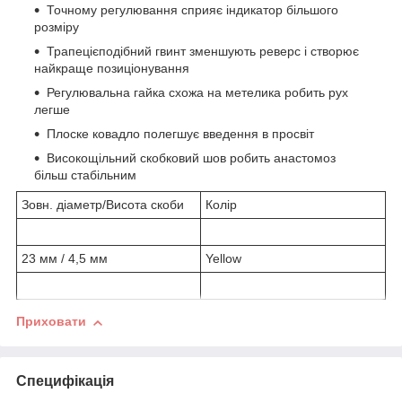
Точному регулювання сприяє індикатор більшого
розміру
Трапецієподібний гвинт зменшують реверс і створює
найкраще позиціонування
Регулювальна гайка схожа на метелика робить рух
легше
Плоске ковадло полегшує введення в просвіт
Високощільний скобковий шов робить анастомоз
більш стабільним
Зовн. діаметр/Висота скоби
Колір
23 мм / 4,5 мм
Yellow
Приховати
Специфікація