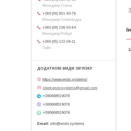
Менеджер Олена
+380 (66) 851-90-78
Менеджер Олександра
+380 (68) 109-50-64
І
Менеджер Роберт
+380 (95) 122-04-11
Офіс
Ц
https://www.endo.systems/
client.endosystems@gmail.com
+380668519078
+380668519078
+380668519078
Email
info@endo.systems