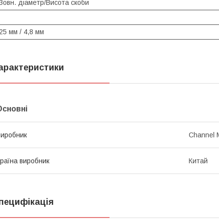
Зовн. діаметр/Висота скоби
25 мм / 4,8 мм
арактеристики
Основні
иробник
Channel 
раїна виробник
Китай
пецифікація