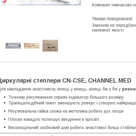
Компанія тимчасово 
Законом не передбач
належної якості
Циркулярні степлери CN-CSE, CHANNEL MED
ля накладання анастомозу кінець у кінець, кінець бік у бік у
реконс
Точному регулювання сприяє індикатор більшого розміру
Трапецієподібний гвинт зменшують реверс і створює найкращ
Регулювальна гайка схожа на метелика робить рух легше
Плоске ковадло полегшує введення в просвіт
Високощільний скобковий шов робить анастомоз більш стабіль