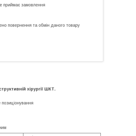
не приймає замовлення
ено повернення та обмін даного товару
труктивній хірургії ШКТ.
е позиціонування
ним