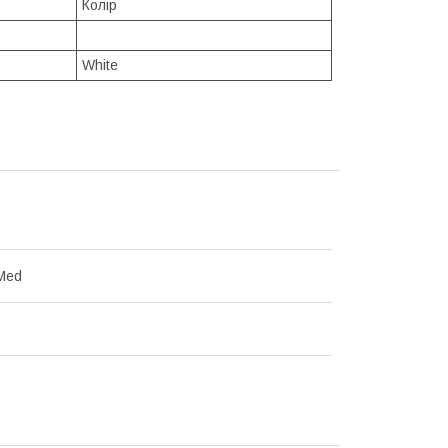
Колір
White
Med