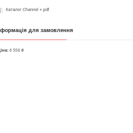
Каталог Channеl +.pdf
нформація для замовлення
іна:
6 550 ₴