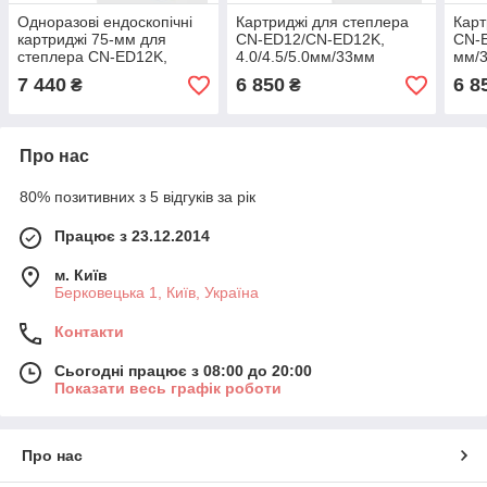
Одноразові ендоскопічні
Картриджі для степлера
Карт
картриджі 75-мм для
CN-ED12/CN-ED12K,
CN-E
степлера CN-ED12K,
4.0/4.5/5.0мм/33мм
мм/3
3,0/3,5/4,0мм/75мм
чорний
7 440
6 850
6 8
₴
₴
фіолет
Про нас
80% позитивних з 5 відгуків за рік
Працює з 23.12.2014
м. Київ
Берковецька 1, Київ, Україна
Контакти
Сьогодні працює з 08:00 до 20:00
Показати весь графік роботи
Про нас