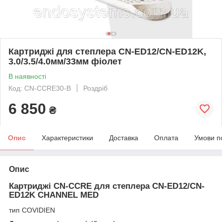
Картриджі для степлера CN-ED12/CN-ED12K,
3.0/3.5/4.0мм/33мм фіолет
В наявності
Код: CN-CCRE30-B
Роздріб
6 850
₴
Опис
Характеристики
Доставка
Оплата
Умови п
Опис
Картриджі CN-CCRE для степлера CN-ED12/CN-
ED12K CHANNEL MED
тип COVIDIEN