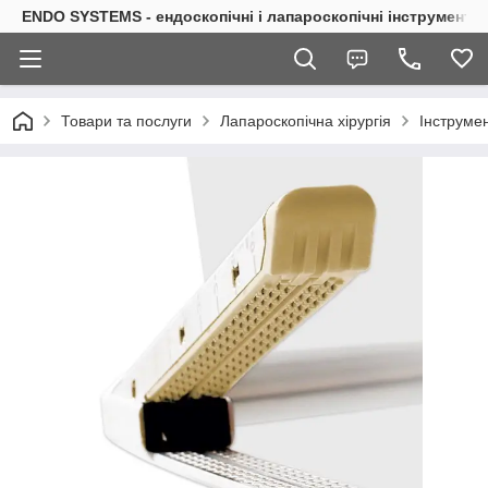
ENDO SYSTEMS - ендоскопічні і лапароскопічні інструменти
Товари та послуги
Лапароскопічна хірургія
Інструмен