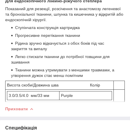
Для ендоскопічного лінійно-ріжучого степлера
Показаний для резекції, розсічення та анастомозу легеневої
та бронхіальної тканини, шлунка та кишечника у відкритій або
ендоскопічній хірургії
.
Ступінчата конструкція картриджа
Прогресивне перетікання тканини
Рідина зручно відкачується з обох боків під час
закриття та випалу
Легко стискати тканини до потрібної товщини для
зшивання
Тканини можна утримувати з меншими травмами, а
утворення дужок стає менш помітним
Висота скоби/Довжина шва Колір
3.0/3.5/4.0 мм/33 мм
Purple
Приховати
Специфікація