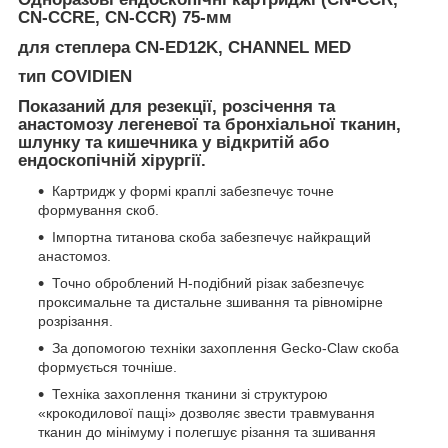
CN-CCRE, CN-CCR) 75-мм
для степлера CN-ED12K, CHANNEL MED
тип COVIDIEN
Показаний для резекції, розсічення та
анастомозу легеневої та бронхіальної тканин,
шлунку та кишечника у відкритій або
ендоскопічній хірургії.
Картридж у формі краплі забезпечує точне
формування скоб.
Імпортна титанова скоба забезпечує найкращий
анастомоз.
Точно оброблений H-подібний різак забезпечує
проксимальне та дистальне зшивання та рівномірне
розрізання.
За допомогою техніки захоплення Gecko-Claw скоба
формується точніше.
Техніка захоплення тканини зі структурою
«крокодилової пащі» дозволяє звести травмування
тканин до мінімуму і полегшує різання та зшивання