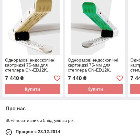
Одноразові ендоскопічні
Одноразові ендоскопічні
Одно
картриджі 75-мм для
картриджі 75-мм для
карт
степлера CN-ED12K,
степлера CN-ED12K,
степ
4,0/4,5/5,0мм/73мм
3,5мм/73мм синій
4,8м
7 440
7 440
7 4
₴
₴
чорний
Купити
Купити
Про нас
80% позитивних з 5 відгуків за рік
Працює з 23.12.2014