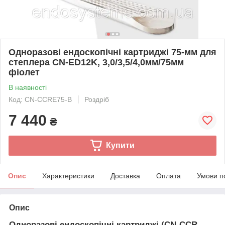
Одноразові ендоскопічні картриджі 75-мм для
степлера CN-ED12K, 3,0/3,5/4,0мм/75мм
фіолет
В наявності
Код: CN-CCRE75-B
Роздріб
7 440
₴
Купити
Опис
Характеристики
Доставка
Оплата
Умови п
Опис
Одноразові ендоскопічні картриджі (CN-CCR,