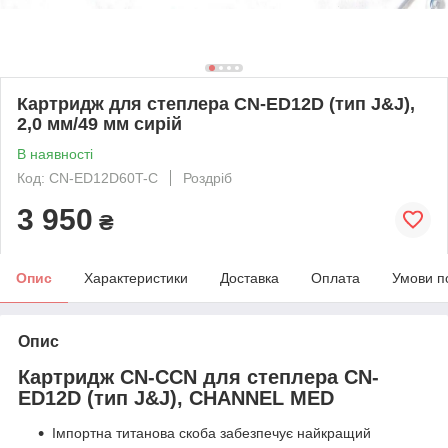
Картридж для степлера CN-ED12D (тип J&J),
2,0 мм/49 мм сирій
В наявності
Код: CN-ED12D60T-C
Роздріб
3 950
₴
Опис
Характеристики
Доставка
Оплата
Умови п
Опис
Картридж CN-CCN для степлера CN-
ED12D (тип J&J), CHANNEL MED
Імпортна титанова скоба забезпечує найкращий