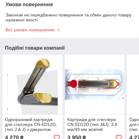
Умови повернення
Законом не передбачено повернення та обмін даного товару
належної якості
Всі умови повернення
Подібні товари компанії
Одноразовий картридж
Картридж для степлера
Одно
для степлера CN-ED12D,
CN-ED12D (тип J&J), 3,8
для 
(тип J & J) з джерелом
мм/49 мм жовтий
(тип
світла, 3,5мм/49мм синій
світ
4 270
3 950
4 2
₴
₴