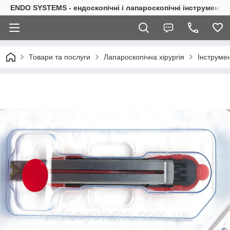
ENDO SYSTEMS - ендоскопічні і лапароскопічні інструменти
Товари та послуги
Лапароскопічна хірургія
Інструмен