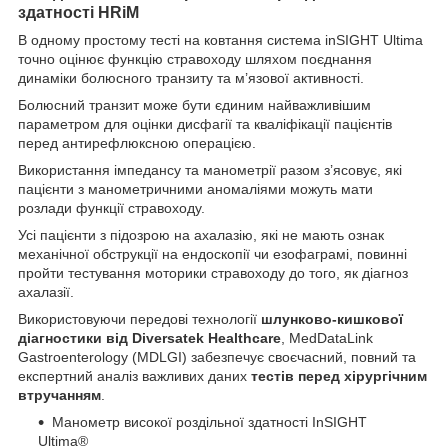
здатності HRiM
В одному простому тесті на ковтання система inSIGHT Ultima
точно оцінює функцію стравоходу шляхом поєднання
динаміки болюсного транзиту та м’язової активності.
Болюсний транзит може бути єдиним найважливішим
параметром для оцінки дисфагії та кваліфікації пацієнтів
перед антирефлюксною операцією.
Використання імпедансу та манометрії разом з’ясовує, які
пацієнти з манометричними аномаліями можуть мати
розлади функції стравоходу.
Усі пацієнти з підозрою на ахалазію, які не мають ознак
механічної обструкції на ендоскопії чи езофаграмі, повинні
пройти тестування моторики стравоходу до того, як діагноз
ахалазії.
Використовуючи передові технології
шлунково-кишкової
діагностики від Diversatek Healthcare
, MedDataLink
Gastroenterology (MDLGI) забезпечує своєчасний, повний та
експертний аналіз важливих даних
тестів перед хірургічним
втручанням
.
Манометр високої роздільної здатності InSIGHT
Ultima®