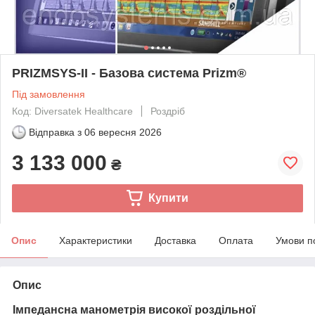
PRIZMSYS-II - Базова система Prizm®
Під замовлення
Код: Diversatek Healthcare
Роздріб
Відправка з
06 вересня 2026
3 133 000
₴
Купити
Опис
Характеристики
Доставка
Оплата
Умови п
Опис
Імпедансна манометрія високої роздільної