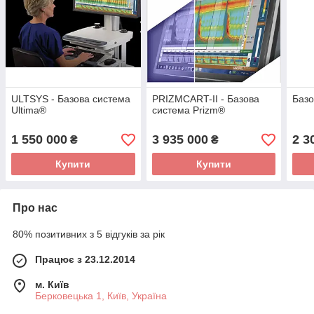
ULTSYS - Базова система
PRIZMCART-II - Базова
Базо
Ultima®
система Prizm®
1 550 000
3 935 000
2 3
₴
₴
Купити
Купити
Про нас
80% позитивних з 5 відгуків за рік
Працює з 23.12.2014
м. Київ
Берковецька 1, Київ, Україна