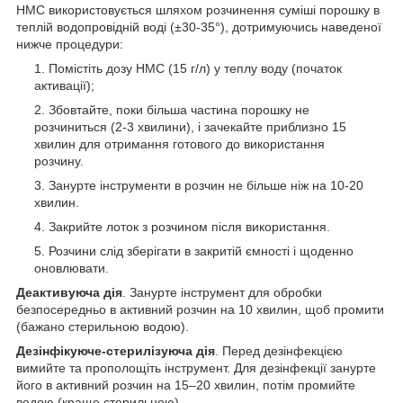
HMC використовується шляхом розчинення суміші порошку в
теплій водопровідній воді (±30-35°), дотримуючись наведеної
нижче процедури:
Помістіть дозу HMC (15 г/л) у теплу воду (початок
активації);
Збовтайте, поки більша частина порошку не
розчиниться (2-3 хвилини), і зачекайте приблизно 15
хвилин для отримання готового до використання
розчину.
Занурте інструменти в розчин не більше ніж на 10-20
хвилин.
Закрийте лоток з розчином після використання.
Розчини слід зберігати в закритій ємності і щоденно
оновлювати.
Деактивуюча дія
. Занурте інструмент для обробки
безпосередньо в активний розчин на 10 хвилин, щоб промити
(бажано стерильною водою).
Дезінфікуюче-стерилізуюча дія
. Перед дезінфекцією
вимийте та прополощіть інструмент. Для дезінфекції занурте
його в активний розчин на 15–20 хвилин, потім промийте
водою (краще стерильною).