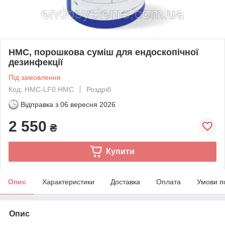
HMC, порошкова суміш для ендоскопічної
дезинфекції
Під замовлення
Код: HMC-LF0 HMC
Роздріб
Відправка з
06 вересня 2026
2 550
₴
Купити
Опис
Характеристики
Доставка
Оплата
Умови п
Опис