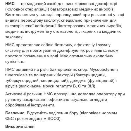
HMC
— це медичний засіб для високорівневої дезінфекції
(холодної стерилізації) багаторазових медичних виробів.
Виготовляється у вигляді порошку, який при розчиненні у воді
виділяє переоцтову кислоту; спеціально призначений для
високорівневої дезінфекції багаторазових медичних виробів,
медичних інструментів у стоматології, лікарнях та медичних
закладах.
HMC представляє собою безпечну, ефективну і зручну
систему для приготування дезінфікуючих розчинів шляхом
простого розчинення у воді. Має оптимальну екологічну
сумісність.
HMC активний на рівні бактеріальних спор, Mycobacterium
tuberculosis та поширених бактерій (бактерицидний,
туберкулоцидний, спорицидний), дріжджів (фунгіцидний) і
вірусів (включаючи віруси гепатиту B, C та ВІЛ).
Активовані розчини HMC прозорі, що дозволяє оператору при
ручному використанні ефективно візуально оглядати
оброблювані інструменти.
Безпечно.
Відсутність виділення бору (відповідає нормам
ЄЕС і рекомендаціям ВООЗ).
Використання