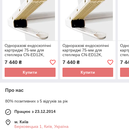
Одноразові ендоскопічні
Одноразові ендоскопічні
Одно
картриджі 75-мм для
картриджі 75-мм для
карт
степлера CN-ED12K,
степлера CN-ED12K,
степ
3,0/3,5/4,0мм/75мм
4,0/4,5/5,0мм/73мм
3,5м
7 440
7 440
7 4
₴
₴
фіолет
чорний
Купити
Купити
Про нас
80% позитивних з 5 відгуків за рік
Працює з 23.12.2014
м. Київ
Берковецька 1, Київ, Україна