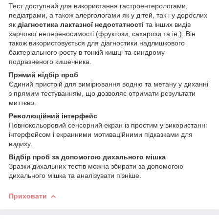
Тест доступний для використання гастроентерологами,
педіатрами, а також алергологами як у дітей, так і у дорослих
як
діагностика лактазної недостатності
та інших видів
харчової непереносимості (фруктози, сахарози та ін.). Він
також використовується для діагностики надлишкового
бактеріального росту в тонкій кишці та синдрому
подразненого кишечника.
Прямий відбір проб
Єдиний пристрій для вимірювання водню та метану у диханні
з прямим тестуванням, що дозволяє отримати результати
миттєво.
Революційний інтерфейс
Повнокольоровий сенсорний екран із простим у використанні
інтерфейсом і екранними мотиваційними підказками для
видиху.
Відбір проб за допомогою дихального мішка
Зразки дихальних тестів можна збирати за допомогою
дихального мішка та аналізувати пізніше.
Приховати