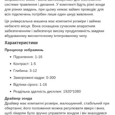
системи травлення і дихання. У комплекті йдуть різні зонди
для різних завдань, при цьому немає зайвих проводів: для
всіх підключень потрібен лише один шнур живлення.
Ця універсальна машина має компактні розміри і займає
небагато місця. Вона оснащена сучасним апаратним
забезпеченням і забезпечує високу продуктивність завдяки
вбудованому високоточному інтегрованому чипу.
Характеристики
Процесор зображень
Підсилення: 1-16
Контраст: 1-5
Глибина: 3-12
Заморожені кадри: 0-300
Відтінки сірого: 1-16
Роздільна здатність дисплея: 1920*1080
Драйвер зонда
Драйвер має компактні розміри, малошумний, стабільний при
обертанні; його положення можна регулювати вверх і вниз,
щоб лікарям було зручно управляти зондом і він знаходився