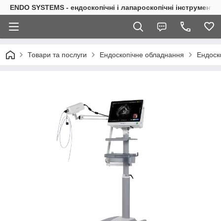
ENDO SYSTEMS - ендоскопічні і лапароскопічні інструменти
Товари та послуги
Ендоскопічне обладнання
Ендоск