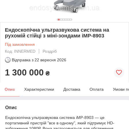
Ендоскопічна ультразвукова система на
рухомій стійці з міні-зондами iMP-8903
Під замовлення
Код: INNERMED
Роздріб
Відправка з
22 вересня 2026
1 300 000
₴
Опис
Характеристики
Доставка
Оплата
Умови п
Опис
Ендоскопічна ультразвукова система iMP-8903 — це
портативний пристрій "все в одному", який підтримує HD-
зображення 1080P. Вона застосовується для обстеження