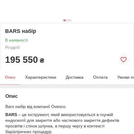
BARS набіp
В наявності
Роздріб
195 550
₴
Опис
Характеристики
Доставка
Оплата
Умови п
Опис
Bars набір від компанії Ovesco.
BARS
– це інструмент, який використовується в гнучкій
ендоскопії для закриття або часткового закриття дефектів
просвітів і стінок шлунка, в першу чергу в контексті
баріатричних процедур.