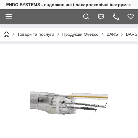
ENDO SYSTEMS - ендоскопічні і лапароскопічні інструменти
Товари та послуги
Продукція Ovesco
BARS
BARS 