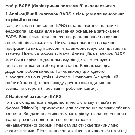
Набір BARS (баріатрична система R) складається з:
1 Аплікаційний ковпачок BARS з кільцем для нанесення
та різьбленням
Ковпачок для нанесення BARS встановлюється на кінчик
ендоскопа. Кришка для нанесення оснащена затискачем
BARS. Біле кільце для нанесення розташоване на кришці
аплікації під затискачем. Нитка закріплюється на кришці
програми та кільці нанесення та використовується для зняття
затиску. Нитку не можна знімати. Аплікаційна шапочка BARS
має бічні вирізи на дистальному кінці, які полегшують
втягування тканини збоку в ковпачок. Ковпак має два
додаткові робочі канали. Точка виходу для одного
знаходиться на внутрішній стороні ковпачка (=внутрішній
робочий канал); точка виходу другого знаходиться на
зовнішній стороні (= зовнішній робочий канал).
2 Навісний затискач BARS
Кліпса складається з наделастичного сплаву з пам’яттю
форми (Nitinol®) і призначена для захоплення великих обсягів
тканини. Завдяки властивостям матеріалу, після нанесення в
тканину, кліпса повертається до початкової,
ненавантаженої форми і тим самим стискає тканину між
своїми гілками. Після нанесення кліпса залишається на місці