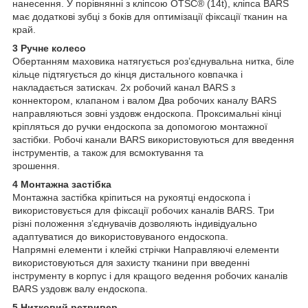
нанесення. У порівнянні з кліпсою OTSC® (14t), кліпса BARS
має додаткові зубці з боків для оптимізації фіксації тканин на
край.
3 Ручне колесо
Обертанням маховика натягується роз’єднувальна нитка, біле
кільце підтягується до кінця дистального ковпачка і
накладається затискач. 2x робочий канал BARS з
коннектором, клапаном і валом Два робочих каналу BARS
направляються зовні уздовж ендоскопа. Проксимальні кінці
кріпляться до ручки ендоскопа за допомогою монтажної
застібки. Робочі канали BARS використовуються для введення
інструментів, а також для всмоктування та
зрошення.
4 Монтажна застібка
Монтажна застібка кріпиться на рукоятці ендоскопа і
використовується для фіксації робочих каналів BARS. Три
різні положення з’єднувачів дозволяють індивідуально
адаптуватися до використовуваного ендоскопа.
Напрямні елементи і клейкі стрічки Направляючі елементи
використовуються для захисту тканини при введенні
інструменту в корпус і для кращого ведення робочих каналів
BARS уздовж валу ендоскопа.
5
Нитковий ретривер