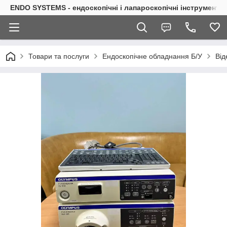
ENDO SYSTEMS - ендоскопічні і лапароскопічні інструменти
Товари та послуги
Ендоскопічне обладнання Б/У
Від