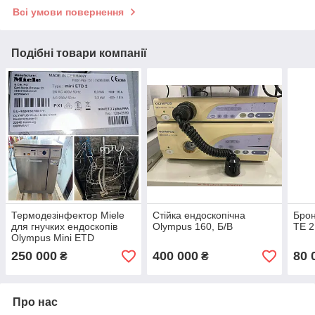
Всі умови повернення
Подібні товари компанії
Термодезінфектор Miele
Стійка ендоскопічна
Брон
для гнучких ендоскопів
Olympus 160, Б/В
TE 2
Olympus Mini ETD
250 000
400 000
80 
₴
₴
Про нас