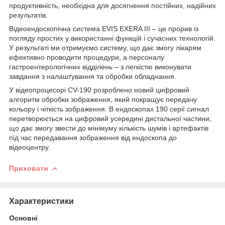
продуктивність, необхідна для досягнення постійних, надійних
результатів.
Відеоендоскопічна система EVIS EXERA III – це прорив із
погляду простих у використанні функцій і сучасних технологій.
У результаті ми отримуємо систему, що дає змогу лікарям
ефективно проводити процедури, а персоналу
гастроентерологічних відділень – з легкістю виконувати
завдання з налаштування та обробки обладнання.
У відеопроцесорі CV-190 розроблено новий цифровий
алгоритм обробки зображення, який покращує передачу
кольору і чіткість зображення. В ендоскопах 190 серії сигнал
перетворюється на цифровий усередині дистальної частини,
що дає змогу звести до мінімуму кількість шумів і артефактів
під час передавання зображення від ендоскопа до
відеоцентру.
Приховати
Характеристики
Основні