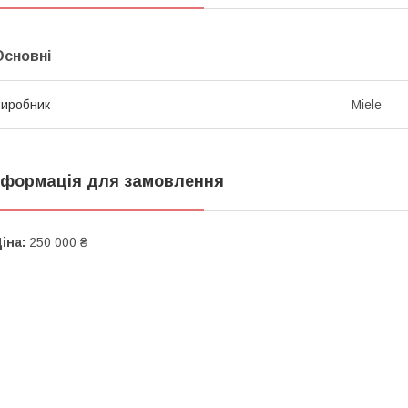
Основні
иробник
Miele
нформація для замовлення
іна:
250 000 ₴