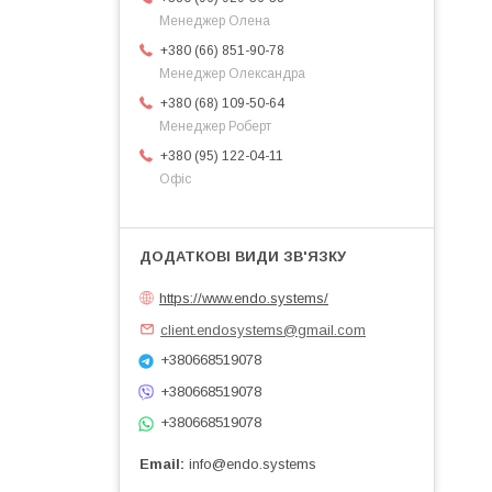
Менеджер Олена
+380 (66) 851-90-78
Менеджер Олександра
+380 (68) 109-50-64
Менеджер Роберт
+380 (95) 122-04-11
Офіс
https://www.endo.systems/
client.endosystems@gmail.com
+380668519078
+380668519078
+380668519078
Email
info@endo.systems