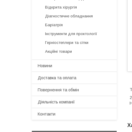
Відкрита хірургія
Діагностичне обладнання
Баріатрія
Інструменти для проктології
Герніостеплери та сітки
Акційні товари
Новини
Доставка та оплата
Т
Повернення та обмін
2
Діяльність компанії
Н
Контакти
Х