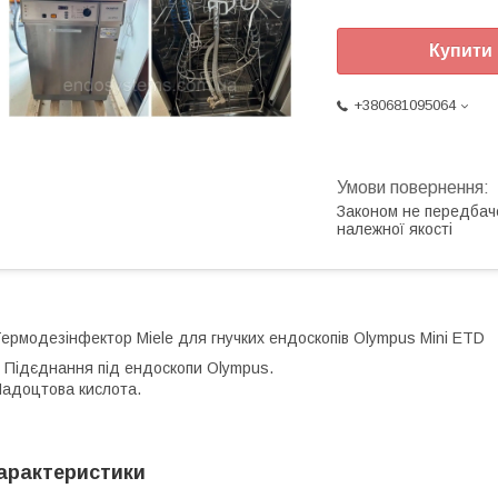
Купити
+380681095064
Законом не передбач
належної якості
ермодезінфектор Miele для гнучких ендоскопів Olympus Mini ETD
 Підєднання під ендоскопи Olympus.
адоцтова кислота.
арактеристики