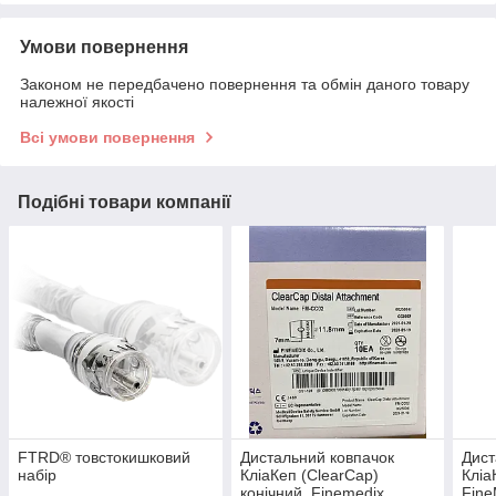
Умови повернення
Законом не передбачено повернення та обмін даного товару
належної якості
Всі умови повернення
Подібні товари компанії
FTRD® товстокишковий
Дистальний ковпачок
Дист
набір
КліаКеп (ClearCap)
Кліа
конічний, Finemedix
Fine