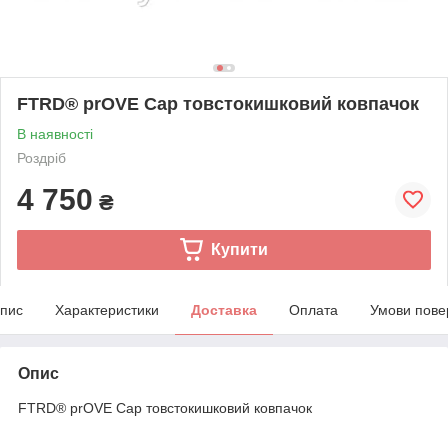
FTRD® prOVE Cap товстокишковий ковпачок
В наявності
Роздріб
4 750
₴
Купити
пис
Характеристики
Доставка
Оплата
Умови пове
Опис
FTRD® prOVE Cap товстокишковий ковпачок