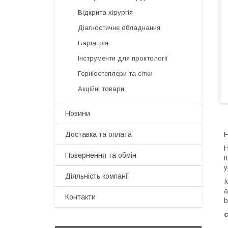
Відкрита хірургія
Діагностичне обладнання
Баріатрія
Інструменти для проктології
Герніостеплери та сітки
Акційні товари
Новини
Доставка та оплата
F
Повернення та обмін
ш
у
Діяльність компанії
І
a
Контакти
b
c