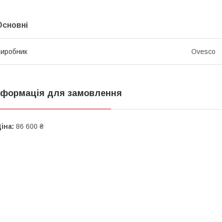
Основні
иробник
Ovesco
нформація для замовлення
іна:
86 600 ₴