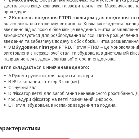
1 Маховичок.
Обертанням маховичка натягується нитка розщеп
дистального кінця ковпачка та вводиться кліпса. Маховичок поз
процедури.
2 Ковпачок введення FTRD з кільцем для введення та 
встановлюється на кінчику ендоскопа. Ковпачок введення оснаще
введення під кліпсою є біле кільце введення. Нитка розщеплення
використовується для розблокування кліпси. Нитка розщеплення 
введення та забезпечує подачу з обох боків. Нитка розщеплення
3 Вбудована лігатура FTRD.
Петля FTRD – це монополярний 
виготовлена з нержавіючої сталі та вбудована в дистальний кіне
направляється вздовж зовнішньої сторони ендоскопа.
Петля складається з нижченаведеного:
A Рухома рукоятка для закриття лігатури
B ВЧ-з’єднання, штекер 3 mm (мм)
C Гнучкий вал
D Фіксатор петлі для запобігання ненавмисного розстібання.
процедури фіксатор на петлі позначений цифрою.
E Петля, вбудована в ковпачок введення та подана.
арактеристики