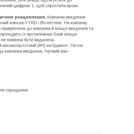
лення, біле кільце підтягується до
начений цифрою 1, щоб спростити кроки
ниткою розщеплення.
Ковпачок введення
ний кліпсою FTRD і ВЧ-петлею. На ковпачку
 прикріплена до ковпачка й кільця введення та
проходить із протилежних боків кільця
 не повинна бути видалена.
високочастотний (ВЧ) інструмент. Петля
ць ковпачка введення. Гнучкий вал
 Для спрощення