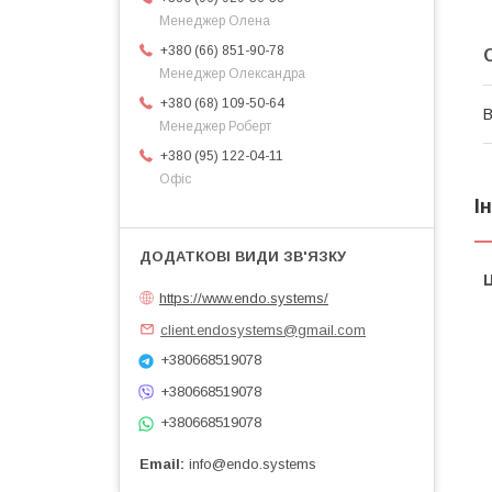
Менеджер Олена
+380 (66) 851-90-78
Менеджер Олександра
+380 (68) 109-50-64
В
Менеджер Роберт
+380 (95) 122-04-11
Офіс
І
Ц
https://www.endo.systems/
client.endosystems@gmail.com
+380668519078
+380668519078
+380668519078
Email
info@endo.systems