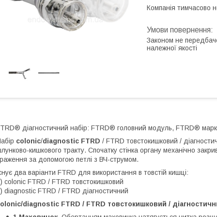
Компанія тимчасово 
Законом не передбач
належної якості
TRD® діагностичний набір: FTRD® головний модуль, FTRD® марк
Набір
colonic
/
diagnostic FTRD
/ FTRD товстокишковий / діагностич
лунково-кишкового тракту. Спочатку стінка органу механічно закри
раження за допомогою петлі з ВЧ-струмом.
снує два варіанти FTRD для використання в товстій кишці:
) colonic FTRD / FTRD товстокишковий
) diagnostic FTRD / FTRD діагностичний
olonic/diagnostic FTRD / FTRD товстокишковий / діагностичн