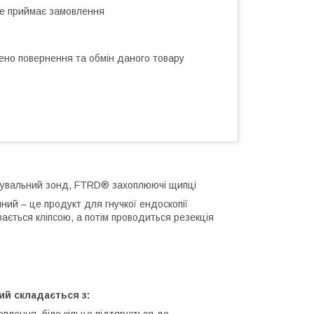
не приймає замовлення
ено повернення та обмін даного товару
увальний зонд, FTRD® захоплюючі щипці
ний – це продукт для гнучкої ендоскопії
вається кліпсою, а потім проводиться резекція
ий складається з: