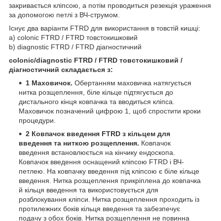
закривається кліпсою, а потім проводиться резекція ураження
за допомогою петлі з ВЧ-струмом.
Існує два варіанти FTRD для використання в товстій кишці:
a) colonic FTRD / FTRD товстокишковий
b) diagnostic FTRD / FTRD діагностичний
colonic/diagnostic FTRD / FTRD товстокишковий /
діагностичний складається з:
1 Маховичок.
Обертанням маховичка натягується
нитка розщеплення, біле кільце підтягується до
дистального кінця ковпачка та вводиться кліпса.
Маховичок позначений цифрою 1, щоб спростити кроки
процедури.
2 Ковпачок введення FTRD з кільцем для
введення та ниткою розщеплення.
Ковпачок
введення встановлюється на кінчику ендоскопа.
Ковпачок введення оснащений кліпсою FTRD і ВЧ-
петлею. На ковпачку введення під кліпсою є біле кільце
введення. Нитка розщеплення прикріплена до ковпачка
й кільця введення та використовується для
розблокування кліпси. Нитка розщеплення проходить із
протилежних боків кільця введення та забезпечує
подачу з обох боків. Нитка розщеплення не повинна