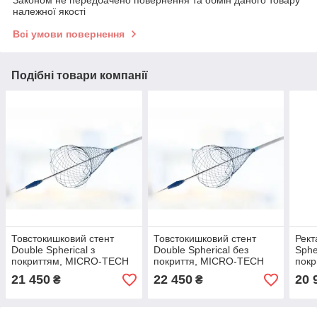
належної якості
Всі умови повернення
Подібні товари компанії
Товстокишковий стент
Товстокишковий стент
Рект
Double Spherical з
Double Spherical без
Sphe
покриттям, MICRO-TECH
покриття, MICRO-TECH
пок
21 450
22 450
20 
₴
₴