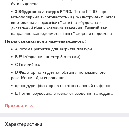
бути видалена.
3 Вбудована лігатура FTRD.
Петля FTRD – це
монополярний високочастотний (ВЧ) інструмент. Петля
виготовлена з нержавіючої сталі та вбудована в
дистальний кінець ковпачка введення. Гнучкий вал
направляється вздовж зовнішньої сторони ендоскопа.
Петля складається з нижченаведеного:
A Рухома рукоятка для закриття лігатури
B ВЧ-з’єднання, штекер 3 mm (мм)
C Гнучкий вал
D Фіксатор петлі для запобігання ненавмисного
розстібання. Для спрощення
процедури фіксатор на петлі позначений цифрою.
E Петля, вбудована в ковпачок введення та подана.
Приховати
Характеристики