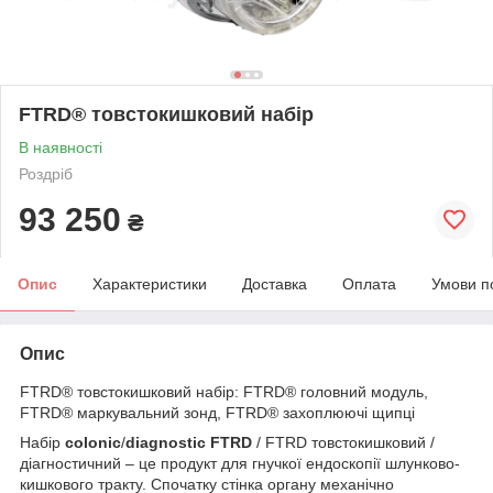
FTRD® товстокишковий набір
В наявності
Роздріб
93 250
₴
Опис
Характеристики
Доставка
Оплата
Умови п
Опис
FTRD® товстокишковий набір: FTRD® головний модуль,
FTRD® маркувальний зонд, FTRD® захоплюючі щипці
Набір
colonic
/
diagnostic FTRD
/ FTRD товстокишковий /
діагностичний – це продукт для гнучкої ендоскопії шлунково-
кишкового тракту. Спочатку стінка органу механічно