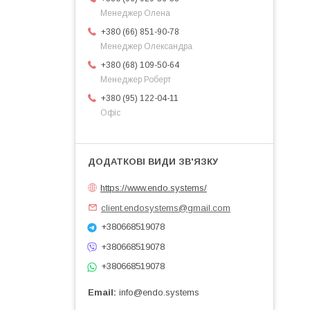
Менеджер Олена
+380 (66) 851-90-78
Менеджер Олександра
+380 (68) 109-50-64
Менеджер Роберт
+380 (95) 122-04-11
Офіс
https://www.endo.systems/
client.endosystems@gmail.com
+380668519078
+380668519078
+380668519078
Email
info@endo.systems