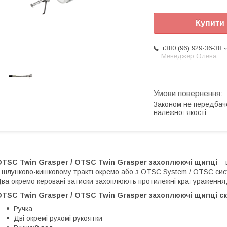
Купити
+380 (96) 929-36-38
Менеджер Олена
Законом не передбач
належної якості
OTSC Twin Grasper / OTSC Twin Grasper захоплюючі щипці
– 
 шлунково-кишковому тракті окремо або з OTSC System / OTSC си
ва окремо керовані затиски захоплюють протилежні краї ураження,
TSC Twin Grasper / OTSC Twin Grasper захоплюючі щипці ск
Ручка
Дві окремі рухомі рукоятки