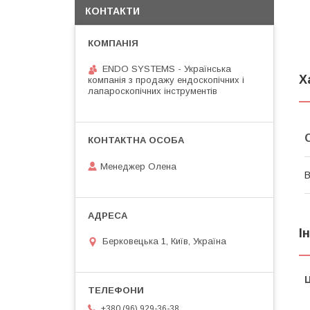
КОНТАКТИ
ENDO SYSTEMS - Українська
Х
компанія з продажу ендоскопічних і
лапароскопічних інструментів
Менеджер Олена
В
І
Берковецька 1, Київ, Україна
Ц
+380 (96) 929-36-38