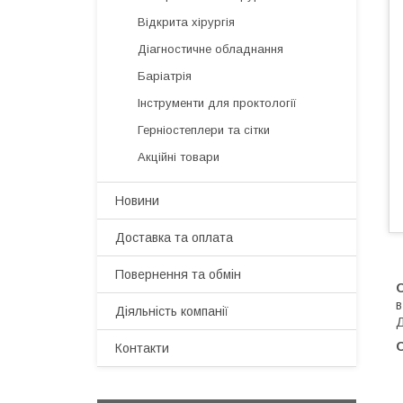
Відкрита хірургія
Діагностичне обладнання
Баріатрія
Інструменти для проктології
Герніостеплери та сітки
Акційні товари
Новини
Доставка та оплата
Повернення та обмін
в
Діяльність компанії
Д
O
Контакти