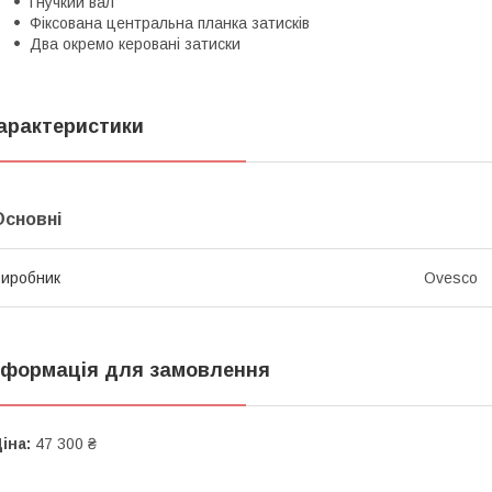
Гнучкий вал
Фіксована центральна планка затисків
Два окремо керовані затиски
арактеристики
Основні
иробник
Ovesco
нформація для замовлення
іна:
47 300 ₴