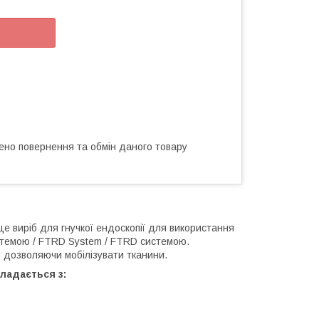
ено повернення та обмін даного товару
це виріб для гнучкої ендоскопії для використання
стемою / FTRD System / FTRD системою.
 дозволяючи мобілізувати тканини.
ладається з: