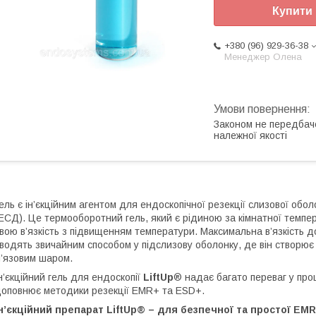
Купити
+380 (96) 929-36-38
Менеджер Олена
Законом не передбач
належної якості
ель є ін’єкційним агентом для ендоскопічної резекції слизової обол
ЕСД). Це термооборотний гель, який є рідиною за кімнатної темпе
вою в’язкість з підвищенням температури. Максимальна в’язкість до
водять звичайним способом у підслизову оболонку, де він створю
’язовим шаром.
н’єкційний гель для ендоскопії
LiftUp
® надає багато переваг у пр
оповнює методики резекції EMR+ та ESD+.
н’єкційний препарат LiftUp® – для безпечної та простої EMR