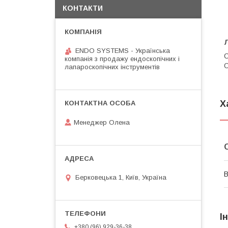
КОНТАКТИ
ENDO SYSTEMS - Українська
С
компанія з продажу ендоскопічних і
О
лапароскопічних інструментів
Х
Менеджер Олена
В
Берковецька 1, Київ, Україна
І
+380 (96) 929-36-38