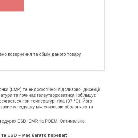
ено повернення та обмін даного товару
онки (ЕМР) та ендоскопічної підслизової дисекції
ратури та починає гелеутворюватися і збільшує
сягається при температурі тіла (37 °C). Його
є захисну подушку між слизовою оболонкою та
оцедурах ESD, EMR та POEM. Оптимально
 та ESD – має багато переваг: