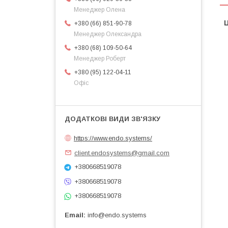
Менеджер Олена
Ц
+380 (66) 851-90-78
Менеджер Олександра
+380 (68) 109-50-64
Менеджер Роберт
+380 (95) 122-04-11
Офіс
https://www.endo.systems/
client.endosystems@gmail.com
+380668519078
+380668519078
+380668519078
Email
info@endo.systems