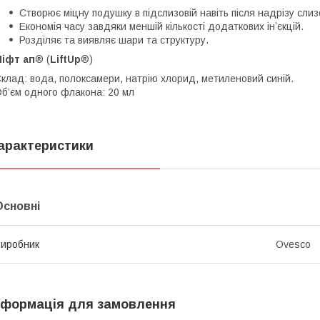
Створює міцну подушку в підслизовій навіть після надрізу слиз
Економія часу завдяки меншій кількості додаткових інʼєкцій.
Розділяє та виявляє шари та структуру.
Ліфт ап
® (
LiftUp
®)
клад: вода, полоксамери, натрію хлорид, метиленовий синій.
б’єм одного флакона: 20 мл
арактеристики
Основні
иробник
Ovesco
нформація для замовлення