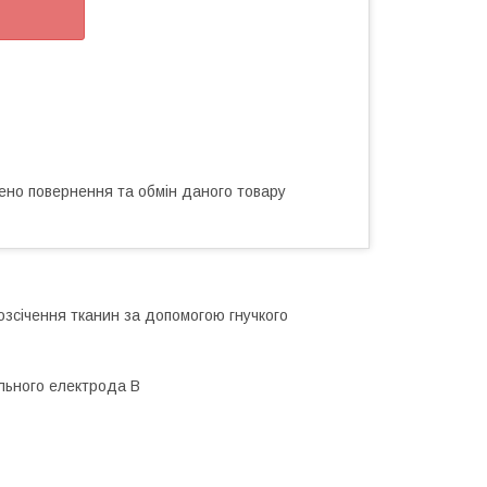
ено повернення та обмін даного товару
озсічення тканин за допомогою гнучкого
ального електрода B