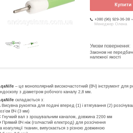
Купити
+380 (96) 929-36-38
Менеджер Олена
Законом не передбач
належної якості
AqaNife
– це монополярний високочастотний (ВЧ) інструмент для р
ндоскопу з діаметром робочого каналу 2,8 мм.
AqaNife
складається з:
A
Висувна рукоятка для подачі вперед (1) і втягування (2) розсічув
оз’єм ВЧ (3 мм)
C
Гнучкий вал з зрошувальним каналом, довжина 2200 мм
D
Прямий ВЧ ніж (голчастий електрод) для розсічення
а коагуляції тканин, випускається з різною довжиною