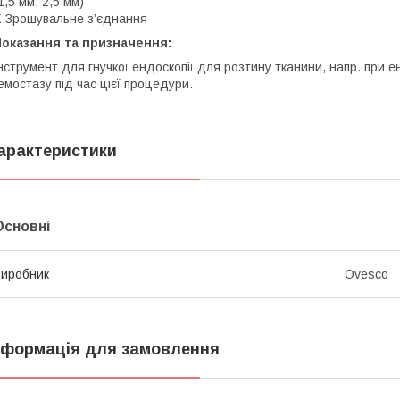
1,5 мм, 2,5 мм)
E
Зрошувальне з’єднання
оказання та призначення:
нструмент для гнучкої ендоскопії для розтину тканини, напр. при ен
емостазу під час цієї процедури.
арактеристики
Основні
иробник
Ovesco
нформація для замовлення