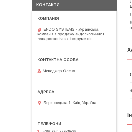
(
КОНТАКТИ
П
І
г
ENDO SYSTEMS - Українська
компанія з продажу ендоскопічних і
лапароскопічних інструментів
Х
Менеджер Олена
В
Берковецька 1, Київ, Україна
І
+380 (96) 929-36-38