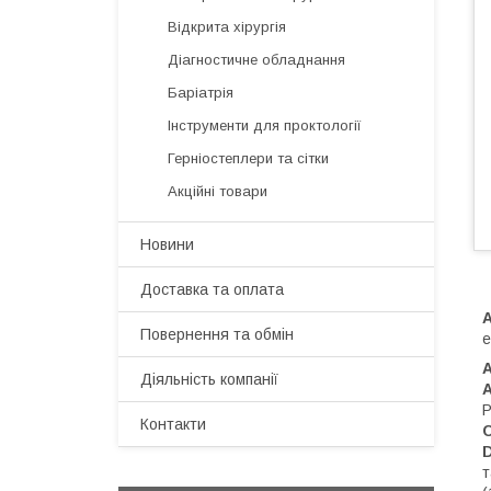
Відкрита хірургія
Діагностичне обладнання
Баріатрія
Інструменти для проктології
Герніостеплери та сітки
Акційні товари
Новини
Доставка та оплата
Повернення та обмін
е
Діяльність компанії
Р
Контакти
т