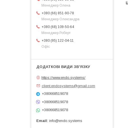
Ц
Менеджер Олена
+380 (66) 851-90-78
Менеджер Олександра
+380 (68) 109-50-64
Менеджер Роберт
+380 (95) 122-04-11
Офіс
https://www.endo.systems/
client.endosystems@gmail.com
+380668519078
+380668519078
+380668519078
Email
info@endo.systems