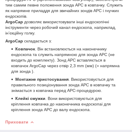
тим самим певне положення зонда APC в ковпачку. Служить
як напрямне приладдя для звичайних зондів APC і гнучких
ендоскопів.
ArgoCap
дозволяє використовувати інші ендоскопічні
інструменти через робочий канал ендоскопа, наприклад,
ін’єкційну голку.
ArgoCap
складається з:
Ковпачок
. Він встановлюється на наконечнику
ендоскопа та служить напрямною для зонда APC (не
входить до комплекту). Зонд APC вставляється в
ковпачок ArgoCap через отвір 2,3 mm (мм) (= напрямна
для зонда ).
Монтажне пристосування
. Використовується для
правильного позиціонування зонда APC в ковпачку та
знімається з ковпачка перед APC-процедурою.
Клейкі смужки
. Вони використовуються для
кріплення ковпачка до наконечника ендоскопаі для
кріплення зонда APC до валу ендоскопа.
Приховати