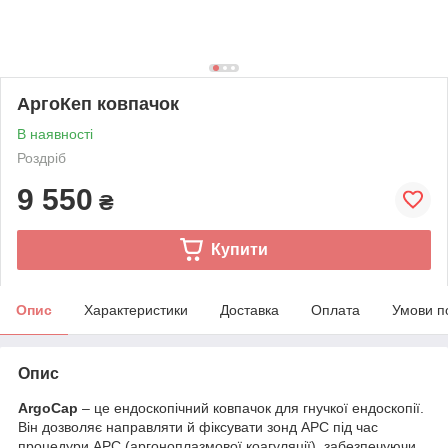
АргоКеп ковпачок
В наявності
Роздріб
9 550
₴
Купити
Опис
Характеристики
Доставка
Оплата
Умови п
Опис
АrgoCap
– це ендоскопічний ковпачок для гнучкої ендоскопії.
Він дозволяє направляти й фіксувати зонд APC під час
процедури APC (аргоноплазмової коагуляції), забезпечуючи