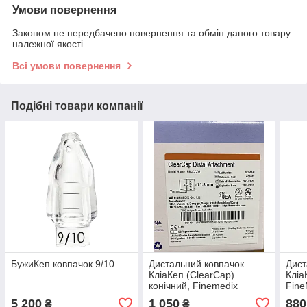
Умови повернення
Законом не передбачено повернення та обмін даного товару
належної якості
Всі умови повернення
Подібні товари компанії
БужиКеп ковпачок 9/10
Дистальний ковпачок
Дист
КліаКеп (ClearCap)
Кліа
конічний, Finemedix
Fine
5 200
1 050
880
₴
₴