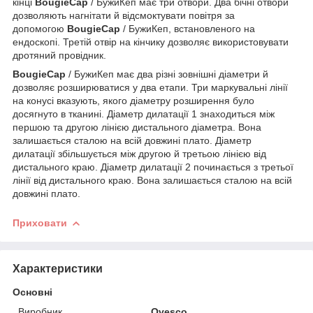
кінці
BougieCap
/ БужиКеп має три отвори. Два бічні отвори
дозволяють нагнітати й відсмоктувати повітря за
допомогою
BougieCap
/ БужиКеп, встановленого на
ендоскопі. Третій отвір на кінчику дозволяє використовувати
дротяний провідник.
BougieCap
/ БужиКеп має два різні зовнішні діаметри й
дозволяє розширюватися у два етапи. Три маркувальні лінії
на конусі вказують, якого діаметру розширення було
досягнуто в тканині. Діаметр дилатації 1 знаходиться між
першою та другою лінією дистального діаметра. Вона
залишається сталою на всій довжині плато. Діаметр
дилатації збільшується між другою й третьою лінією від
дистального краю. Діаметр дилатації 2 починається з третьої
лінії від дистального краю. Вона залишається сталою на всій
довжині плато.
Приховати
Характеристики
Основні
Виробник
Ovesco