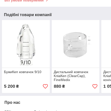
Всі умови повернення
Подібні товари компанії
БужиКеп ковпачок 9/10
Дистальний ковпачок
Дист
КліаКеп (ClearCap),
Кліа
FineMedix
коні
5 200
880
1 0
₴
₴
Про нас