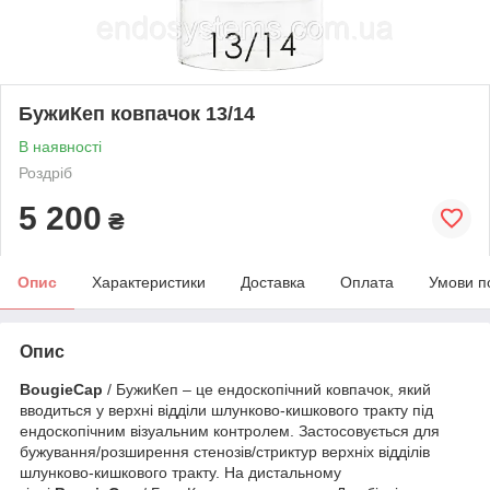
БужиКеп ковпачок 13/14
В наявності
Роздріб
5 200
₴
Опис
Характеристики
Доставка
Оплата
Умови п
Опис
BougieCap
/ БужиКеп – це ендоскопічний ковпачок, який
вводиться у верхні відділи шлунково-кишкового тракту під
ендоскопічним візуальним контролем. Застосовується для
бужування/розширення стенозів/стриктур верхніх відділів
шлунково-кишкового тракту. На дистальному