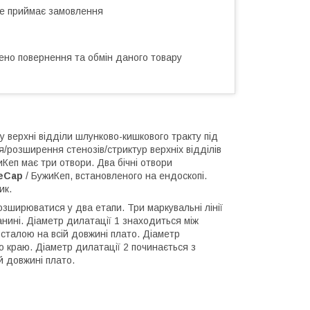
не приймає замовлення
ено повернення та обмін даного товару
у верхні відділи шлунково-кишкового тракту під
/розширення стенозів/стриктур верхніх відділів
иКеп має три отвори. Два бічні отвори
ieCap
/ БужиКеп, встановленого на ендоскопі.
ик.
озширюватися у два етапи. Три маркувальні лінії
анині. Діаметр дилатації 1 знаходиться між
сталою на всій довжині плато. Діаметр
о краю. Діаметр дилатації 2 починається з
й довжині плато.