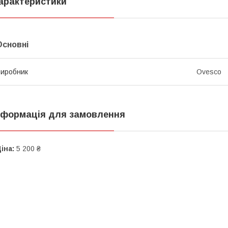
арактеристики
Основні
иробник
Ovesco
нформація для замовлення
іна:
5 200 ₴