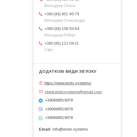
Менеджер Олена
+380 (66) 851-90-78
Менеджер Олександра
+380 (68) 109-50-64
Менеджер Роберт
+380 (95) 122-04-11
Офіс
https://www.endo.systems/
client.endosystems@gmail.com
+380668519078
+380668519078
+380668519078
Email
info@endo.systems