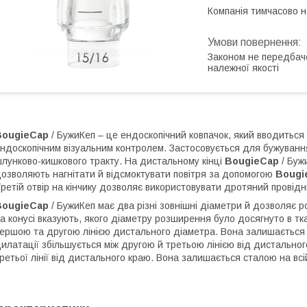
Компанія тимчасово 
Законом не передбач
належної якості
BougieCap
/ БужиКеп – це ендоскопічний ковпачок, який вводиться 
ндоскопічним візуальним контролем. Застосовується для бужування
лунково-кишкового тракту. На дистальному кінці
BougieCap
/ Буж
озволяють нагнітати й відсмоктувати повітря за допомогою
Boug
ретій отвір на кінчику дозволяє використовувати дротяний провідн
BougieCap
/ БужиКеп має два різні зовнішні діаметри й дозволяє р
а конусі вказують, якого діаметру розширення було досягнуто в тк
ершою та другою лінією дистального діаметра. Вона залишається 
илатації збільшується між другою й третьою лінією від дистальног
ретьої лінії від дистального краю. Вона залишається сталою на всі