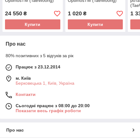
OptimosTM (TaeWoong)
OptimosTM (TaeWoong)
рота
(Ta
24 550
1 020
1 3
₴
₴
Купити
Купити
Про нас
80% позитивних з 5 відгуків за рік
Працює з 23.12.2014
м. Київ
Берковецька 1, Київ, Україна
Контакти
Сьогодні працює з 08:00 до 20:00
Показати весь графік роботи
Про нас