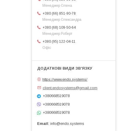
Менеджер Олена
+380 (66) 851-90-78
Менеджер Олександра
+380 (68) 109-50-64
Менеджер Роберт
+380 (95) 122-04-11
Офіс
https://www.endo.systems/
client.endosystems@gmail.com
+380668519078
+380668519078
+380668519078
Email
info@endo.systems