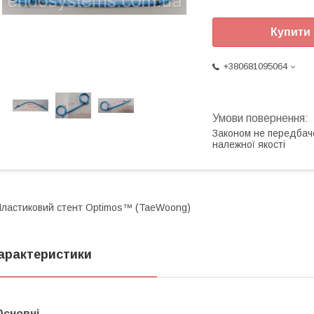
Купити
+380681095064
Законом не передбач
належної якості
ластиковий стент Optimos™ (TaeWoong)
арактеристики
Основні