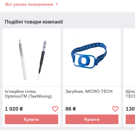
Всі умови повернення
Подібні товари компанії
Ін’єкційна голка,
Загубник, MICRO-TECH
Щітк
OptimosTM (TaeWoong)
TEC
1 020
86
130
₴
₴
Купити
Купити