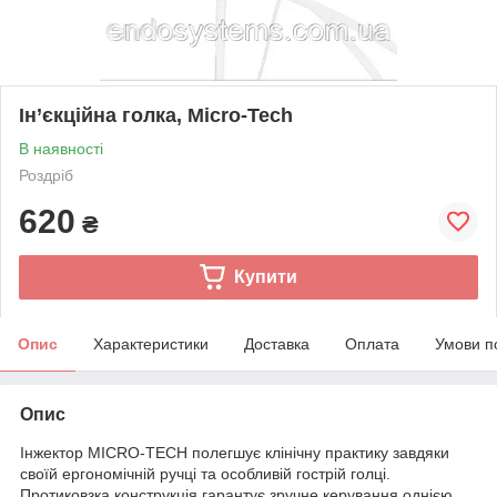
Ін’єкційна голка, Micro-Tech
В наявності
Роздріб
620
₴
Купити
Опис
Характеристики
Доставка
Оплата
Умови п
Опис
Інжектор MICRO-TECH полегшує клінічну практику завдяки
своїй ергономічній ручці та особливій гострій голці.
Протиковзка конструкція гарантує зручне керування однією