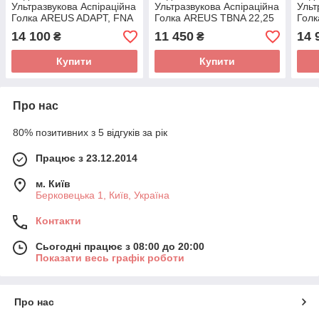
Ультразвукова Аспіраційна
Ультразвукова Аспіраційна
Ульт
Голка AREUS ADAPT, FNA
Голка AREUS TBNA 22,25
Гол
22 G, Micro-Tech
G
19 G
14 100
11 450
14 
₴
₴
Купити
Купити
Про нас
80% позитивних з 5 відгуків за рік
Працює з 23.12.2014
м. Київ
Берковецька 1, Київ, Україна
Контакти
Сьогодні працює з 08:00 до 20:00
Показати весь графік роботи
Про нас