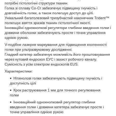
потрібні гістологічні структури тканин.
Голка зі сплаву Co-Cr забезпечує підвищену гнучкість і
довговічність голки, а також полегшує доступ до цілі.
Унікальний багатолезовий тризубчастий наконечник Trident™
полегшує взяття зразків тканин гістологічної якості.
Інноваційні однокнопкові регулятори глибини введення голки і
довжини оболонки забезпечують просте і точне управління
однією рукою.
V-подібне лазерне маркування для підвищення ехогенності
голки при ультразвуковому дослідженні.
Гладкий катетер забезпечує можливість його проштовхування
через кутовий ендоскоп ЕУС і захист робочого каналу.
Сумісність з усім спектром ендоскопів EUS.
Характеристики:
Нітинолові голки забезпечують підвищену гнучкість і
доступність цілі
Крок раструювання 1 мм для точного регулювання
голки
Інноваційний однокнопковий регулятор глибини
введення голки і довжини катетера забезпечує просте і
точне управління однією рукою