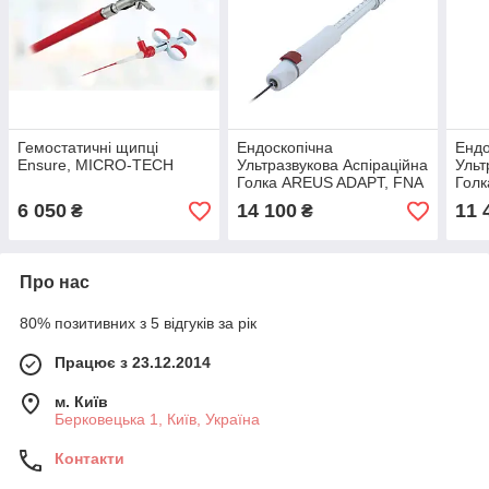
Гемостатичні щипці
Ендоскопічна
Ендо
Ensure, MICRO-TECH
Ультразвукова Аспіраційна
Ульт
Голка AREUS ADAPT, FNA
Голк
22 G, Micro-Tech
G
6 050
14 100
11 
₴
₴
Про нас
80% позитивних з 5 відгуків за рік
Працює з 23.12.2014
м. Київ
Берковецька 1, Київ, Україна
Контакти