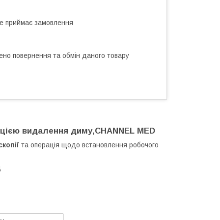
не приймає замовлення
ено повернення та обмін даного товару
нкцією видалення диму,CHANNEL MED
копії
та операція щодо встановлення робочого
д