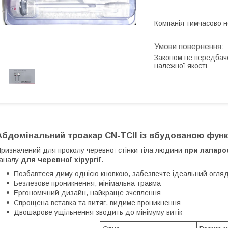
Компанія тимчасово 
Законом не передбач
належної якості
Абдомінальний троакар CN-TCII із вбудованою фу
ризначений для проколу черевної стінки тіла людини
при лапарос
каналу
для черевної хірургії
.
Позбавтеся диму однією кнопкою, забезпечте ідеальний огля
Безлезове проникнення, мінімальна травма
Ергономічний дизайн, найкраще зчеплення
Спрощена вставка та витяг, видиме проникнення
Двошарове ущільнення зводить до мінімуму витік