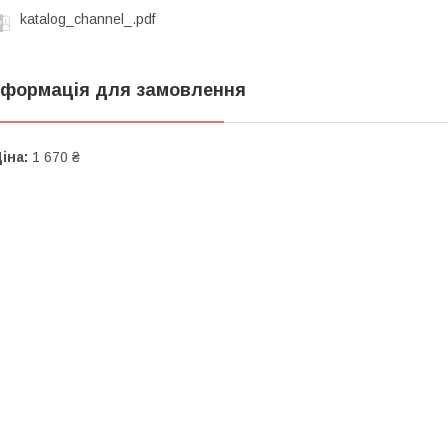
katalog_channel_.pdf
нформація для замовлення
іна:
1 670 ₴