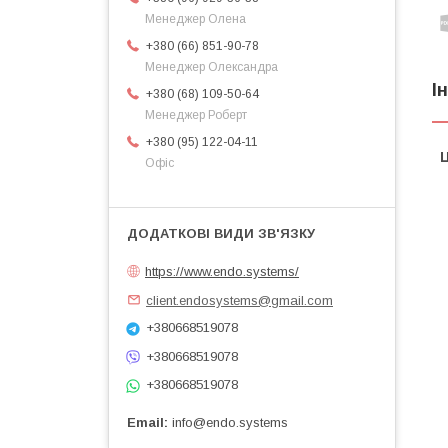
Менеджер Олена
+380 (66) 851-90-78
Менеджер Олександра
І
+380 (68) 109-50-64
Менеджер Роберт
+380 (95) 122-04-11
Ц
Офіс
https://www.endo.systems/
client.endosystems@gmail.com
+380668519078
+380668519078
+380668519078
Email
info@endo.systems