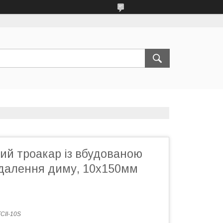
ий троакар із вбудованою
далення диму, 10х150мм
CII-10S