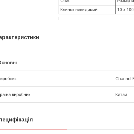
Опис
Розмір 
Клинок невидимий
10 х 100
арактеристики
Основні
иробник
Channel 
раїна виробник
Китай
пецифікація