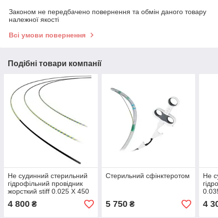
Законом не передбачено повернення та обмін даного товару
належної якості
Всі умови повернення
Подібні товари компанії
Не судинний стерильний
Стерильний сфінктеротом
Не с
гідрофільний провідник
гідр
жорсткий stiff 0.025 X 450
0.03
(довгий провідник)
пров
4 800
5 750
4 3
₴
₴